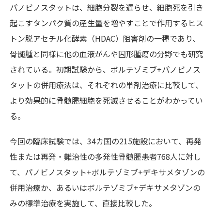
パノビノスタットは、細胞分裂を遅らせ、細胞死を引き
起こすタンパク質の産生量を増やすことで作用するヒス
トン脱アセチル化酵素（HDAC）阻害剤の一種であり、
骨髄腫と同様に他の血液がんや固形腫瘍の分野でも研究
されている。初期試験から、ボルテゾミブ+パノビノス
タットの併用療法は、それぞれの単剤治療に比較して、
より効果的に骨髄腫細胞を死滅させることがわかってい
る。
今回の臨床試験では、34カ国の215施設において、再発
性または再発・難治性の多発性骨髄腫患者768人に対し
て、パノビノスタット+ボルテゾミブ+デキサメタゾンの
併用治療か、あるいはボルテゾミブ+デキサメタゾンの
みの標準治療を実施して、直接比較した。