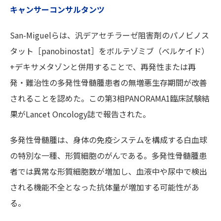
キャンサーコンサルタンツ
San-Miguelらは、汎デアセチラーゼ阻害剤のパノビノス
タット［panobinostat］をボルテゾミブ（ベルケイド）
+デキサメタゾンと併用することで、再発性または再
発・難治性の多発性骨髄腫患者の無増悪生存期間が改善
されることを認めた。この第3相PANORAMA1臨床試験結
果がLancet Oncology誌で報告された。
多発性骨髄腫は、身体の免疫システムを構成する白血球
の特別な一種、形質細胞のがんである。多発性骨髄腫患
者では異常な形質細胞数が増加し、血液中や尿中で検出
される機能不全となった抗体量が増加する可能性があ
る。