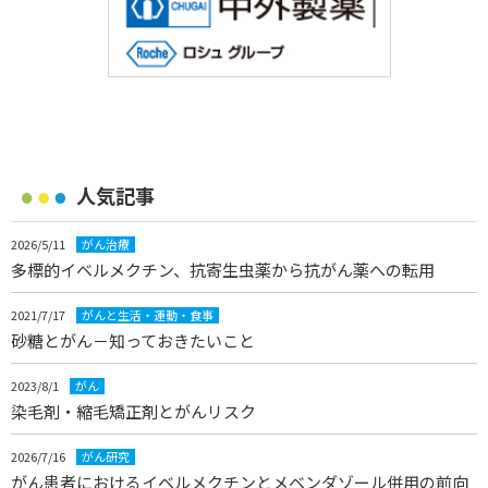
人気記事
2026/5/11
がん治療
多標的イベルメクチン、抗寄生虫薬から抗がん薬への転用
2021/7/17
がんと生活・運動・食事
砂糖とがん－知っておきたいこと
2023/8/1
がん
染毛剤・縮毛矯正剤とがんリスク
2026/7/16
がん研究
がん患者におけるイベルメクチンとメベンダゾール併用の前向