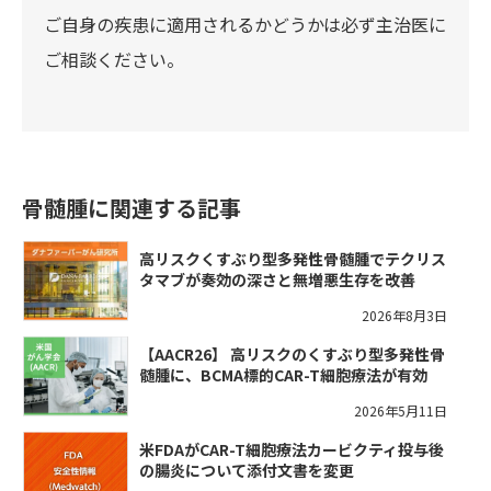
ご自身の疾患に適用されるかどうかは必ず主治医に
ご相談ください。
骨髄腫に関連する記事
高リスクくすぶり型多発性骨髄腫でテクリス
タマブが奏効の深さと無増悪生存を改善
2026年8月3日
【AACR26】 高リスクのくすぶり型多発性骨
髄腫に、BCMA標的CAR-T細胞療法が有効
2026年5月11日
米FDAがCAR-T細胞療法カービクティ投与後
の腸炎について添付文書を変更