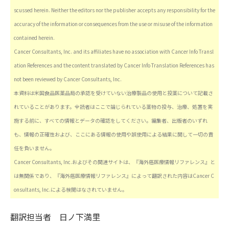
scussed herein. Neither the editors nor the publisher accepts any responsibility for the
accuracy of the information or consequences from the use or misuse of the information
contained herein.
Cancer Consultants, Inc. and its affiliates have no association with Cancer Info Transl
ation References and the content translated by Cancer Info Translation References has
not been reviewed by Cancer Consultants, Inc.
本資料は米国食品医薬品局の承認を受けていない治療製品の使用と投薬について記載さ
れていることがあります。全読者はここで論じられている薬物の投与、治療、処置を実
施する前に、すべての情報とデータの確認をしてください。編集者、出版者のいずれ
も、情報の正確性および、ここにある情報の使用や誤使用による結果に関して一切の責
任を負いません。
Cancer Consultants, Inc.およびその関連サイトは、『海外癌医療情報リファレンス』と
は無関係であり、『海外癌医療情報リファレンス』によって翻訳された内容はCancer C
onsultants, Inc.による検閲はなされていません。
翻訳担当者
日ノ下満里