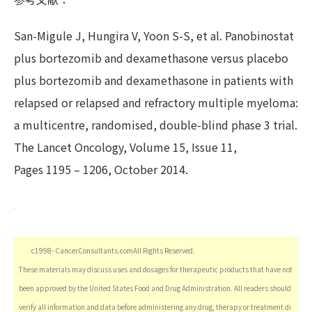
San-Migule J, Hungira V, Yoon S-S, et al. Panobinostat
plus bortezomib and dexamethasone versus placebo
plus bortezomib and dexamethasone in patients with
relapsed or relapsed and refractory multiple myeloma:
a multicentre, randomised, double-blind phase 3 trial.
The Lancet Oncology, Volume 15, Issue 11,
Pages 1195 – 1206, October 2014.
c1998- CancerConsultants.comAll Rights Reserved.
These materials may discuss uses and dosages for therapeutic products that have not
been approved by the United States Food and Drug Administration. All readers should
verify all information and data before administering any drug, therapy or treatment di