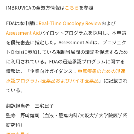
IMBRUVICAの全処方情報は
こちら
を参照
FDAは本申請に
Real-Time Oncology Review
および
Assessment Aid
パイロットプログラムを採用し、本申請
を優先審査に指定した。Assessment Aidは、プロジェク
トOrbisに参加している規制当局間の議論を促進するため
に利用されている。FDAの迅速承認プログラムに関する
情報は、「企業向けガイダンス：
重篤疾患のための迅速
承認プログラム-医薬品およびバイオ医薬品
」に記載され
ている。
翻訳担当者
三宅民子
監修
野﨑健司（血液・腫瘍内科/大阪大学大学院医学系
研究科）