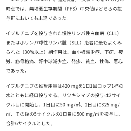
時点では、無増悪生存期間（PFS）中央値はどちらの投
与群においても未達であった。
イブルチニブを投与された慢性リンパ性白血病（CLL）
または小リンパ球性リンパ腫（SLL）患者に最もよくみ
られた（30%以上）副作用は、血小板減少症、下痢、疲
労、筋骨格痛、好中球減少症、発疹、貧血、挫傷、悪心
であった。
イブルチニブの推奨用量は420 mgを1日1回コップ1杯の
水とともに経口投与する。リツキシマブの投与は2サイ
クル目に開始し、1日目に50 mg/㎡、2日目に325 mg/
㎡、その後の5サイクルの1日目に500 mg/㎡を投与し、
合計6サイクルとした。