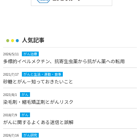
人気記事
2026/5/11
がん治療
多標的イベルメクチン、抗寄生虫薬から抗がん薬への転用
2021/7/17
がんと生活・運動・食事
砂糖とがん－知っておきたいこと
2023/8/1
がん
染毛剤・縮毛矯正剤とがんリスク
2018/7/9
がん
がんに関するよくある迷信と誤解
2026/7/16
がん研究