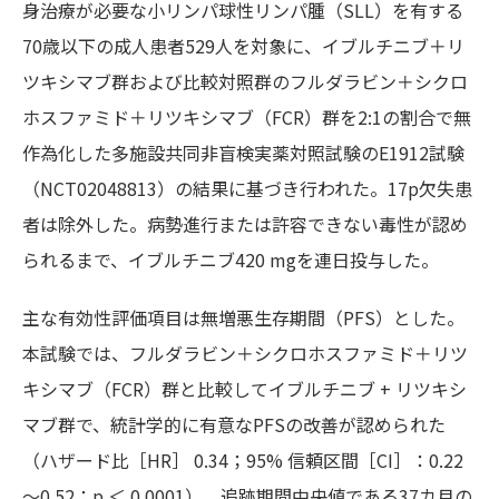
身治療が必要な小リンパ球性リンパ腫（SLL）を有する
70歳以下の成人患者529人を対象に、イブルチニブ＋リ
ツキシマブ群および比較対照群のフルダラビン＋シクロ
ホスファミド＋リツキシマブ（FCR）群を2:1の割合で無
作為化した多施設共同非盲検実薬対照試験のE1912試験
（NCT02048813）の結果に基づき行われた。17p欠失患
者は除外した。病勢進行または許容できない毒性が認め
られるまで、イブルチニブ420 mgを連日投与した。
主な有効性評価項目は無増悪生存期間（PFS）とした。
本試験では、フルダラビン＋シクロホスファミド＋リツ
キシマブ（FCR）群と比較してイブルチニブ + リツキシ
マブ群で、統計学的に有意なPFSの改善が認められた
（ハザード比［HR］ 0.34；95% 信頼区間［CI］：0.22
～0.52；p ＜ 0.0001）。追跡期間中央値である37カ月の