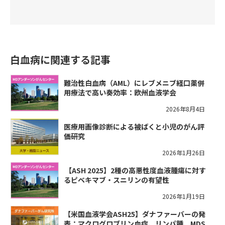
白血病に関連する記事
難治性白血病（AML）にレブメニブ経口薬併
用療法で高い奏効率：欧州血液学会
2026年8月4日
医療用画像診断による被ばくと小児のがん評
価研究
2026年1月26日
​【ASH 2025】2種の高悪性度血液腫瘍に対す
るピベキマブ・スニリンの有望性
2026年1月19日
【米国血液学会ASH25】ダナファーバーの発
表：マクログロブリン血症、リンパ腫、MDS