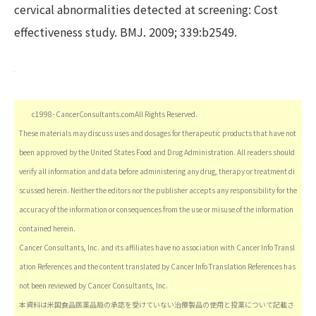
cervical abnormalities detected at screening: Cost
effectiveness study. BMJ. 2009; 339:b2549.
c1998- CancerConsultants.comAll Rights Reserved.
These materials may discuss uses and dosages for therapeutic products that have not
been approved by the United States Food and Drug Administration. All readers should
verify all information and data before administering any drug, therapy or treatment di
scussed herein. Neither the editors nor the publisher accepts any responsibility for the
accuracy of the information or consequences from the use or misuse of the information
contained herein.
Cancer Consultants, Inc. and its affiliates have no association with Cancer Info Transl
ation References and the content translated by Cancer Info Translation References has
not been reviewed by Cancer Consultants, Inc.
本資料は米国食品医薬品局の承認を受けていない治療製品の使用と投薬について記載さ