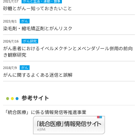
2021/7/17
がんと生活・運動・食事
砂糖とがん－知っておきたいこと
2023/8/1
がん
染毛剤・縮毛矯正剤とがんリスク
2026/7/16
がん研究
がん患者におけるイベルメクチンとメベンダゾール併用の前向
き観察研究
2018/7/9
がん
がんに関するよくある迷信と誤解
参考サイト
「統合医療」に係る情報発信等推進事業