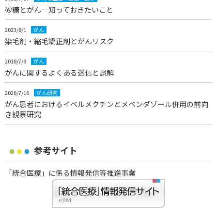
砂糖とがん－知っておきたいこと
2023/8/1
がん
染毛剤・縮毛矯正剤とがんリスク
2018/7/9
がん
がんに関するよくある迷信と誤解
2026/7/16
がん研究
がん患者におけるイベルメクチンとメベンダゾール併用の前向
き観察研究
参考サイト
「統合医療」に係る情報発信等推進事業