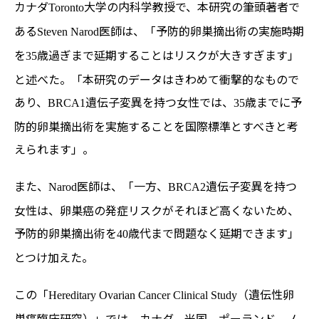
カナダ
大学の内科学教授で、本研究の筆頭著者で
Toronto
ある
医師は、「予防的卵巣摘出術の実施時期
Steven Narod
を
歳過ぎまで延期することはリスクが大きすぎます」
35
と述べた。「本研究のデータはきわめて衝撃的なもので
あり、
遺伝子変異を持つ女性では、
歳までに予
BRCA1
35
防的卵巣摘出術を実施することを国際標準とすべきと考
えられます」。
また、
医師は、「一方、
遺伝子変異を持つ
Narod
BRCA2
女性は、卵巣癌の発症リスクがそれほど高くないため、
予防的卵巣摘出術を
歳代まで問題なく延期できます」
40
とつけ加えた。
この「
（遺伝性卵
Hereditary Ovarian Cancer Clinical Study
巣癌臨床研究）」では、カナダ、米国、ポーランド、ノ