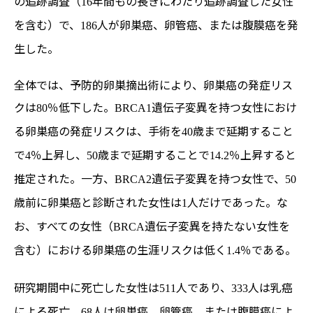
の追跡調査（
年間もの長きにわたり追跡調査した女性
16
を含む）で、
人が卵巣癌、卵管癌、または腹膜癌を発
186
生した。
全体では、予防的卵巣摘出術により、卵巣癌の発症リス
クは
％低下した。
遺伝子変異を持つ女性におけ
80
BRCA1
る卵巣癌の発症リスクは、手術を
歳まで延期すること
40
で
％上昇し、
歳まで延期することで
％上昇すると
4
50
14.2
推定された。一方、
遺伝子変異を持つ女性で、
BRCA2
50
歳前に卵巣癌と診断された女性は
人だけであった。な
1
お、すべての女性（
遺伝子変異を持たない女性を
BRCA
含む）における卵巣癌の生涯リスクは低く
％である。
1.4
研究期間中に死亡した女性は
人であり、
人は乳癌
511
333
による死亡、
人は卵巣癌、卵管癌、または腹膜癌によ
68