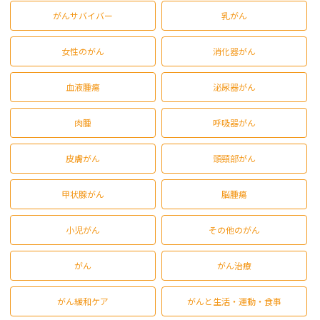
がんサバイバー
乳がん
女性のがん
消化器がん
血液腫瘍
泌尿器がん
肉腫
呼吸器がん
皮膚がん
頭頸部がん
甲状腺がん
脳腫瘍
小児がん
その他のがん
がん
がん治療
がん緩和ケア
がんと生活・運動・食事