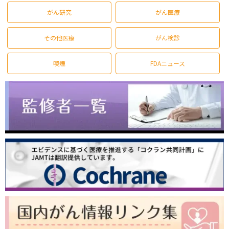
がん研究
がん医療
その他医療
がん検診
喫煙
FDAニュース