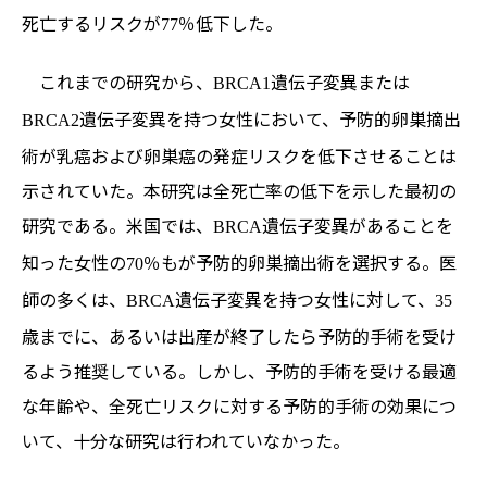
死亡するリスクが
％低下した。
77
これまでの研究から、
遺伝子変異または
BRCA1
遺伝子変異を持つ女性において、予防的卵巣摘出
BRCA2
術が乳癌および卵巣癌の発症リスクを低下させることは
示されていた。本研究は全死亡率の低下を示した最初の
研究である。米国では、
遺伝子変異があることを
BRCA
知った女性の
％もが予防的卵巣摘出術を選択する。医
70
師の多くは、
遺伝子変異を持つ女性に対して、
BRCA
35
歳までに、あるいは出産が終了したら予防的手術を受け
るよう推奨している。しかし、予防的手術を受ける最適
な年齢や、全死亡リスクに対する予防的手術の効果につ
いて、十分な研究は行われていなかった。