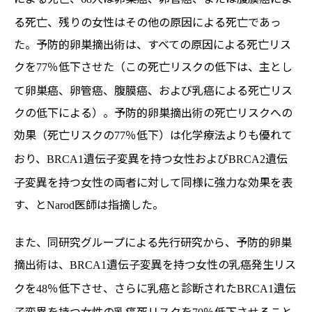
る死亡、残りの女性はその他の原因による死亡であっ
た。予防的卵巣摘出術は、すべての原因による死亡リス
クを
％低下させた（この死亡リスクの低下は、主とし
77
て卵巣癌、卵管癌、腹膜癌、および乳癌による死亡リス
クの低下による）。予防的卵巣摘出術の死亡リスクへの
効果（死亡リスクの
％低下）は化学療法よりも優れて
77
おり、
遺伝子変異を持つ女性および
遺伝
BRCA1
BRCA2
子変異を持つ女性の両者に対して同様に強力な効果を表
す、と
医師は指摘した。
Narod
また、同研究グループによる先行研究から、予防的卵巣
摘出術は、
遺伝子変異を持つ女性の乳癌発生リス
BRCA1
クを
％低下させ、さらに乳癌と診断された
遺伝
48
BRCA1
子変異を持つ女性の乳癌死リスクを
％低下させること