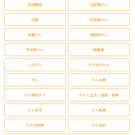
血液腫瘍
泌尿器がん
肉腫
呼吸器がん
皮膚がん
頭頸部がん
甲状腺がん
脳腫瘍
小児がん
その他のがん
がん
がん治療
がん緩和ケア
がんと生活・運動・食事
がん研究
がん医療
その他医療
がん検診