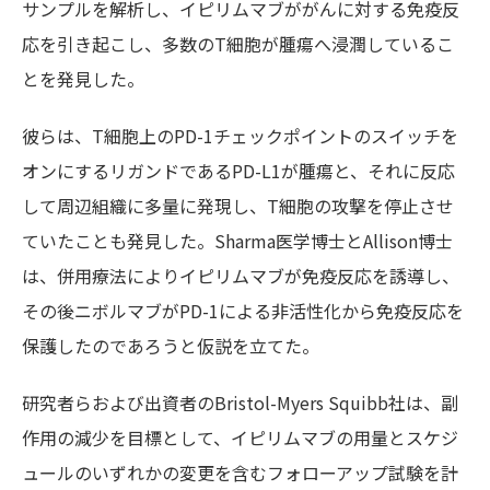
サンプルを解析し、イピリムマブががんに対する免疫反
応を引き起こし、多数のT細胞が腫瘍へ浸潤しているこ
とを発見した。
彼らは、T細胞上のPD-1チェックポイントのスイッチを
オンにするリガンドであるPD-L1が腫瘍と、それに反応
して周辺組織に多量に発現し、T細胞の攻撃を停止させ
ていたことも発見した。Sharma医学博士とAllison博士
は、併用療法によりイピリムマブが免疫反応を誘導し、
その後ニボルマブがPD-1による非活性化から免疫反応を
保護したのであろうと仮説を立てた。
研究者らおよび出資者のBristol-Myers Squibb社は、副
作用の減少を目標として、イピリムマブの用量とスケジ
ュールのいずれかの変更を含むフォローアップ試験を計