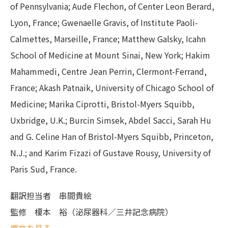
of Pennsylvania; Aude Flechon, of Center Leon Berard,
Lyon, France; Gwenaelle Gravis, of Institute Paoli-
Calmettes, Marseille, France; Matthew Galsky, Icahn
School of Medicine at Mount Sinai, New York; Hakim
Mahammedi, Centre Jean Perrin, Clermont-Ferrand,
France; Akash Patnaik, University of Chicago School of
Medicine; Marika Ciprotti, Bristol-Myers Squibb,
Uxbridge, U.K.; Burcin Simsek, Abdel Sacci, Sarah Hu
and G. Celine Han of Bristol-Myers Squibb, Princeton,
N.J.; and Karim Fizazi of Gustave Rousy, University of
Paris Sud, France.
翻訳担当者
串間貴絵
監修
榎本 裕（泌尿器科／三井記念病院）