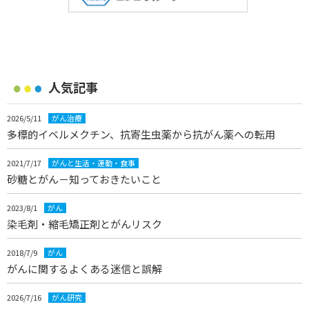
人気記事
2026/5/11
がん治療
多標的イベルメクチン、抗寄生虫薬から抗がん薬への転用
2021/7/17
がんと生活・運動・食事
砂糖とがん－知っておきたいこと
2023/8/1
がん
染毛剤・縮毛矯正剤とがんリスク
2018/7/9
がん
がんに関するよくある迷信と誤解
2026/7/16
がん研究