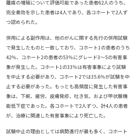
腫瘍の増殖について評価可能であった患者62人のうち、
完全奏効を示した患者は4人であり、各コホートで2人ず
つ認められた。
併用による副作用は、他のがんに関する先行の併用試験
で発生したものと一致しており、コホート1の患者のうち
42％、コホート2の患者の53％にグレード3～5の有害事
象が発生した。コホート1の33％は有害事象により試験
を中止する必要があり、コホート2では35.6％が試験を中
止する必要があった。もっとも高頻度に発生した有害事
象は、下痢、疲労、皮膚発疹、吐き気、および甲状腺機
能低下症であった。各コホートで2人ずつ、計4人の患者
が、治療に関連した有害事象により死亡した。
試験中止の理由としては病勢進行が最も多く、コホート