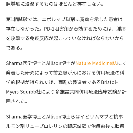
腺腫瘍に浸潤するものはほとんど存在しない。
第1相試験では、ニボルマブ単剤に奏効を示した患者は
存在しなかった。PD-1阻害剤が奏効するためには、腫瘍
を攻撃する免疫反応が起こっていなければならないから
である。
Sharma医学博士とAllison博士が
Nature Medicine誌
にて
発表した研究によって前立腺がんにおける併用療法の科
学的根拠が得られた後、両剤の製造者であるBristol-
Myers Squibb社により多施設共同併用療法臨床試験が計
画された。
Sharma医学博士とAllison博士らはイピリムマブと抗ホ
ルモン剤リュープロレリンの臨床試験で治療前後に腫瘍