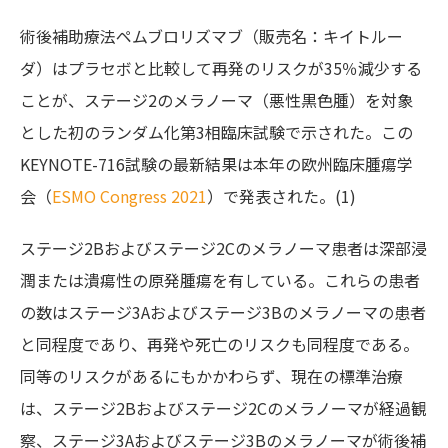
術後補助療法ペムブロリズマブ（販売名：キイトルー
ダ）はプラセボと比較して再発のリスクが35％減少する
ことが、ステージ2のメラノーマ（悪性黒色腫）を対象
とした初のランダム化第3相臨床試験で示された。この
KEYNOTE-716試験の最新結果は本年の欧州臨床腫瘍学
会（
ESMO Congress 2021
）で発表された。(1)
ステージ2Bおよびステージ2Cのメラノーマ患者は深部浸
潤または潰瘍性の原発腫瘍を有している。これらの患者
の数はステージ3Aおよびステージ3Bのメラノーマの患者
と同程度であり、再発や死亡のリスクも同程度である。
同等のリスクがあるにもかかわらず、現在の標準治療
は、ステージ2Bおよびステージ2Cのメラノーマが経過観
察、ステージ3Aおよびステージ3Bのメラノーマが術後補