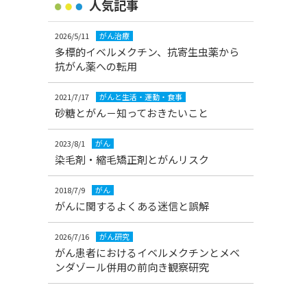
人気記事
2026/5/11
がん治療
多標的イベルメクチン、抗寄生虫薬から
抗がん薬への転用
2021/7/17
がんと生活・運動・食事
砂糖とがん－知っておきたいこと
2023/8/1
がん
染毛剤・縮毛矯正剤とがんリスク
2018/7/9
がん
がんに関するよくある迷信と誤解
2026/7/16
がん研究
がん患者におけるイベルメクチンとメベ
ンダゾール併用の前向き観察研究