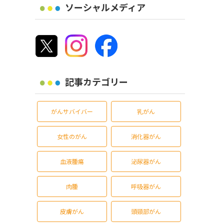
ソーシャルメディア
記事カテゴリー
がんサバイバー
乳がん
女性のがん
消化器がん
血液腫瘍
泌尿器がん
肉腫
呼吸器がん
皮膚がん
頭頸部がん