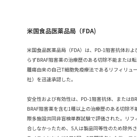
米国食品医薬品局（FDA)
米国食品医薬品局（FDA）は、PD-1阻害抗体および
らずBRAF阻害薬の治療歴のある切除不能または
腫瘍由来の自己T細胞免疫療法であるリフィリューセル［lifile
社）を迅速承認した。
安全性および有効性は、PD-1阻害抗体、またはBR
BRAF阻害薬を含む1種以上の治療歴のある切除
際多施設共同非盲検単群試験で評価された。リフィ
合しなかったため、5人は製品同等性のため除外され