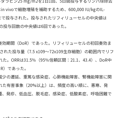
ラビン25 mg/m2を1日1回、5日間投与するリンパ球除去
ivoで細胞増殖を補助するため、600,000 IU/kgのIL-
回まで投与された。投与されたリフィリューセルの中央値は
）の投与回数の中央値は6回であった。
奏効期間（DoR）であった。リフィリューセルの初回奏効ま
れた投与量（7.5 x109～72x109生存細胞）の範囲内でリフ
RRは31.5％（95％信頼区間：21.1、43.4）、DoR中
NR）であった。
減少の遷延、重篤な感染症、心肺機能障害、腎機能障害に関
れた有害事象（20%以上）は、頻度の高い順に、悪寒、発
腫、発疹、低血圧、脱毛症、感染症、低酸素症、呼吸困難で
9