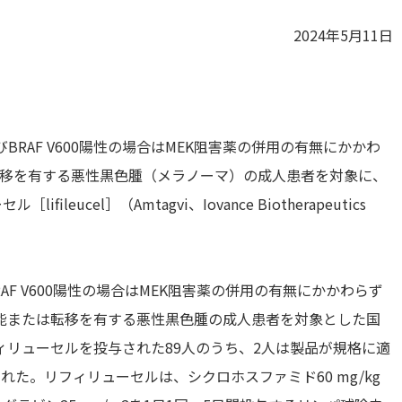
2024年5月11日
BRAF V600陽性の場合はMEK阻害薬の併用の有無にかかわ
転移を有する悪性黒色腫（メラノーマ）の成人患者を対象に、
ucel］（Amtagvi、Iovance Biotherapeutics
AF V600陽性の場合はMEK阻害薬の併用の有無にかかわらず
不能または転移を有する悪性黒色腫の成人患者を対象とした国
リューセルを投与された89人のうち、2人は製品が規格に適
た。リフィリューセルは、シクロホスファミド60 mg/kg