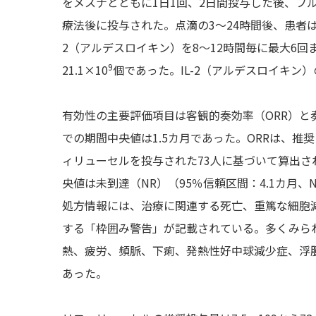
をメスナとともに1日1回、2日間投与した後、フルダ
療法後に投与された。点滴の3〜24時間後、患者はin v
2（アルデスロイキン）を8〜12時間毎に最大6
9
21.1×10
個であった。IL-2（アルデスロイキン
有効性の主要評価項目は客観的奏効率（ORR）と
での期間中央値は1.5カ月であった。ORRは、推奨さ
ィリューセルを投与された73人に基づいて算出された。O
央値は未到達（NR）（95％信頼区間：4.1カ月、
処方情報には、治療に関連する死亡、重篤な細胞
する「枠囲み警告」が記載されている。多くみら
熱、疲労、頻脈、下痢、発熱性好中球減少症、浮
あった。