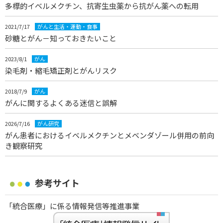
多標的イベルメクチン、抗寄生虫薬から抗がん薬への転用
2021/7/17
がんと生活・運動・食事
砂糖とがん－知っておきたいこと
2023/8/1
がん
染毛剤・縮毛矯正剤とがんリスク
2018/7/9
がん
がんに関するよくある迷信と誤解
2026/7/16
がん研究
がん患者におけるイベルメクチンとメベンダゾール併用の前向
き観察研究
参考サイト
「統合医療」に係る情報発信等推進事業