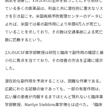
病気を治療し、われわれの生命を救うことにすら依存し
ている多くの医薬品は、利益と共に潜在的に重大なリス
クを引き起こす。米国疾病予防管理センターのデータに
よれば、米国では薬の副作用により年間4万人が死亡し
ていることを示しており、その数は交通事故による死亡
数に匹敵するという。
2人のUCSF薬学部教授は研究と臨床で副作用の確認と最
小化に焦点を当てており、その改善の方法を正確に提示
した。
潜在的な副作用を予測することは、困難な作業である。
広範にわたる試験の後であっても、一部の有害作用は、
広い層の患者が内服するまでほとんど現れないと臨床薬
学部教授、Marilyn Stebbins薬学博士は述べた。「臨床