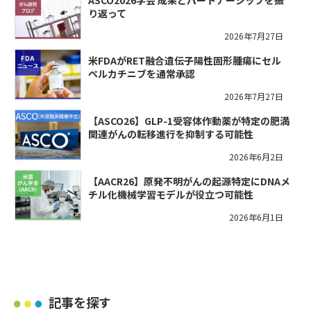
ASCO2026学会 成果とパートナーシップを振
り返って
2026年7月27日
米FDAがRET融合遺伝子陽性固形腫瘍にセル
ペルカチニブを通常承認
2026年7月27日
【ASCO26】GLP-1受容体作動薬が特定の肥満
関連がんの転移進行を抑制する可能性
2026年6月2日
【AACR26】原発不明がんの起源特定にDNAメ
チル化機械学習モデルが役立つ可能性
2026年6月1日
記事を探す