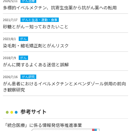
2026/5/11
がん治療
多標的イベルメクチン、抗寄生虫薬から抗がん薬への転用
2021/7/17
がんと生活・運動・食事
砂糖とがん－知っておきたいこと
2023/8/1
がん
染毛剤・縮毛矯正剤とがんリスク
2018/7/9
がん
がんに関するよくある迷信と誤解
2026/7/16
がん研究
がん患者におけるイベルメクチンとメベンダゾール併用の前向
き観察研究
参考サイト
「統合医療」に係る情報発信等推進事業