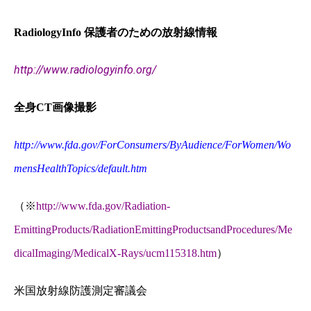
RadiologyInfo
保護者のための放射線情報
http://www.radiologyinfo.or
g/
全身
CT画像撮影
http://www.fda.gov/ForConsumers/ByAudience/ForWomen/Wo
mensHealthTopics/default.htm
（※
http://www.fda.gov/Radiation-
EmittingProducts/RadiationEmittingProductsandProcedures/Me
dicalImaging/MedicalX-Rays/ucm115318.htm
）
米国放射線防護測定審議会