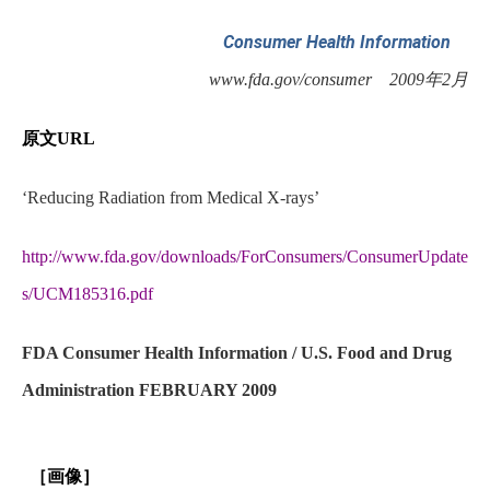
Consumer Health Information
年
月
www.fda.gov/consumer
2009
2
原文
URL
‘Reducing Radiation from Medical X-rays’
http://www.fda.gov/downloads/ForConsumers/ConsumerUpdate
s/UCM185316.pdf
FDA Consumer Health Information / U.S. Food and Drug
Administration FEBRUARY 2009
［画像］