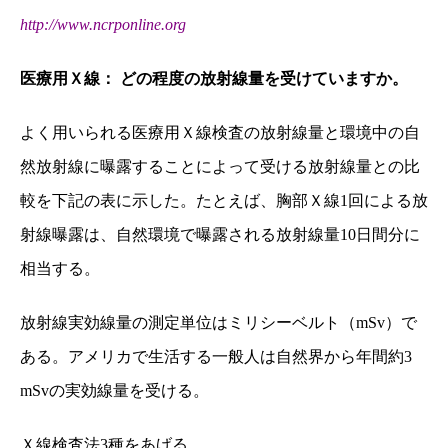
http://www.ncrponline.org
医療用Ｘ線： どの程度の放射線量を受けていますか。
よく用いられる医療用Ｘ線検査の放射線量と環境中の自
然放射線に曝露することによって受ける放射線量との比
較を下記の表に示した。たとえば、胸部Ｘ線1回による放
射線曝露は、自然環境で曝露される放射線量10日間分に
相当する。
放射線実効線量の測定単位はミリシーベルト（mSv）で
ある。アメリカで生活する一般人は自然界から年間約3
mSvの実効線量を受ける。
Ｘ線検査法3種をあげる。