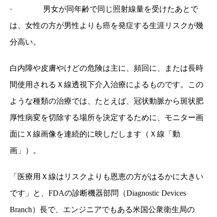
·
男女が同年齢で同じ照射線量を受けたあとで
は、女性の方が男性よりも癌を発症する生涯リスクが幾
分高い。
白内障や皮膚やけどの危険は主に、頻回に、または長時
間使用されるＸ線透視下介入治療によるものです。この
ような種類の治療では、たとえば、冠状動脈から斑状肥
厚性病変を切除する場所を決定するために、モニター画
面にＸ線画像を連続的に映しだします（Ｘ線「動
画」）。
「医療用Ｘ線はリスクよりも恩恵の方がはるかに大きい
です」と、FDAの診断機器部問（Diagnostic Devices
Branch）長で、エンジニアでもある米国公衆衛生局の