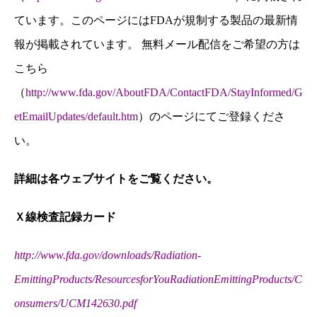
ています。このページにはFDAが規制する製品の最新情
報が掲載されています。 無料メール配信をご希望の方は
こちら
（
http://www.fda.gov/AboutFDA/ContactFDA/StayInformed/G
etEmailUpdates/default.htm
）のページにてご登録くださ
い。
詳細は各ウェブサイトをご覧ください。
Ｘ
線検査記録カード
http://www.fda.gov/downloads/Radiation-
EmittingProducts/ResourcesforYouRadiationEmittingProducts/C
onsumers/UCM142630.pdf