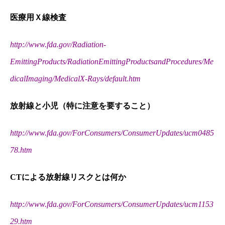
医療用Ｘ線検査
http://www.fda.gov/Radiation-
EmittingProducts/RadiationEmittingProductsandProcedures/Me
dicalImaging/MedicalX-Rays/default.htm
放射線と小児（特に注意を要すること）
http://www.fda.gov/ForConsumers/ConsumerUpdates/ucm0485
78.htm
CTによる放射線リスクとは何か
http://www.fda.gov/ForConsumers/ConsumerUpdates/ucm1153
29.htm