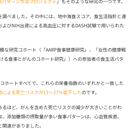
活パターン方法プロジェクト
」もそのような研究の一つです。
を調べました。その中には、地中海食スコア、食生活指針と連
よびNIH出資による高血圧に対するDASH試験で用いられた
模な研究コホート（「AARP食事健康研究」、「女性の健康戦
おける食事とがんのコホート研究」）への参加者の食生活パタ
のコホートすべてで、これらの栄養指数のいずれかと一致した
による死亡リスクが13～27％低下した
のです。
あるほど、がんを含めた死亡リスクの減少が大きいことがわ
は、添加糖類の摂取量が多い食事パターンは、心血管疾患、
と関連がありました。