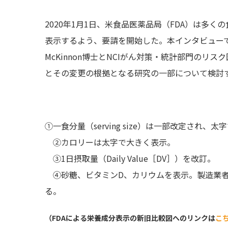
2020年1月1日、米食品医薬品局（FDA）は多
表示するよう、要請を開始した。本インタビューでは
McKinnon博士とNCIがん対策・統計部門の
リスク
とその変更の根拠となる研究の一部について検討
①一食分量（serving size）は一部改定され、
②カロリーは太字で大きく表示。
③1日摂取量（Daily Value［DV］）を改訂。
④砂糖、ビタミンD、カリウムを表示。製造業者
る。
（FDAによる栄養成分表示の新旧比較図へのリンクは
こ