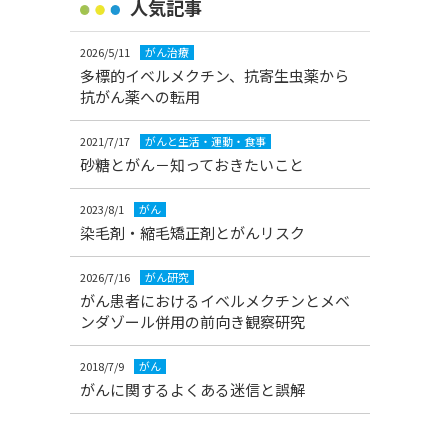
人気記事
2026/5/11
がん治療
多標的イベルメクチン、抗寄生虫薬から
抗がん薬への転用
2021/7/17
がんと生活・運動・食事
砂糖とがん－知っておきたいこと
2023/8/1
がん
染毛剤・縮毛矯正剤とがんリスク
2026/7/16
がん研究
がん患者におけるイベルメクチンとメベ
ンダゾール併用の前向き観察研究
2018/7/9
がん
がんに関するよくある迷信と誤解