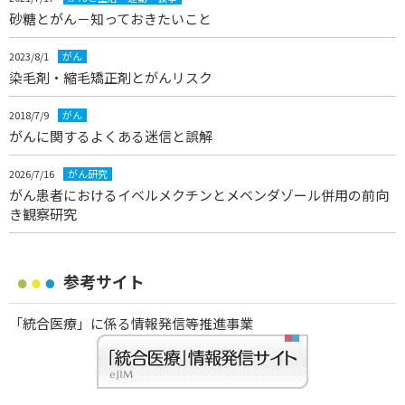
砂糖とがん－知っておきたいこと
2023/8/1
がん
染毛剤・縮毛矯正剤とがんリスク
2018/7/9
がん
がんに関するよくある迷信と誤解
2026/7/16
がん研究
がん患者におけるイベルメクチンとメベンダゾール併用の前向
き観察研究
参考サイト
「統合医療」に係る情報発信等推進事業