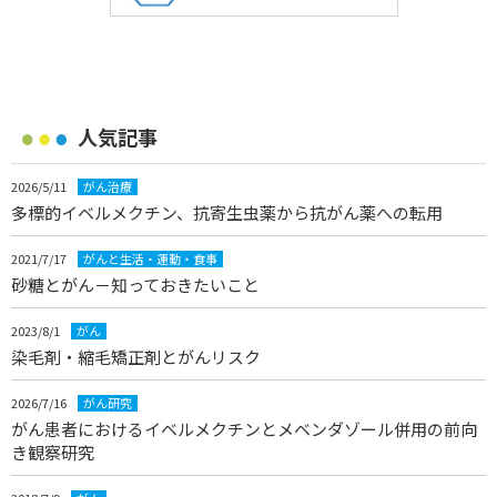
人気記事
2026/5/11
がん治療
多標的イベルメクチン、抗寄生虫薬から抗がん薬への転用
2021/7/17
がんと生活・運動・食事
砂糖とがん－知っておきたいこと
2023/8/1
がん
染毛剤・縮毛矯正剤とがんリスク
2026/7/16
がん研究
がん患者におけるイベルメクチンとメベンダゾール併用の前向
き観察研究