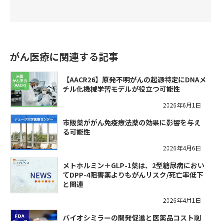
がん医療に関連する記事
【AACR26】原発不明がんの起源特定にDNAメ
チル化機械学習モデルが役立つ可能性
2026年6月1日
市販薬ががん免疫療法薬の効果に影響を与え
る可能性
2026年4月6日
メトホルミン＋GLP-1薬は、2型糖尿病におい
てDPP-4阻害薬よりもがんリスク/死亡率低下
と関連
2026年4月1日
バイオシミラーの開発促進と医薬品コスト削