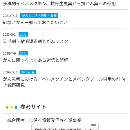
多標的イベルメクチン、抗寄生虫薬から抗がん薬への転用
2021/7/17
がんと生活・運動・食事
砂糖とがん－知っておきたいこと
2023/8/1
がん
染毛剤・縮毛矯正剤とがんリスク
2018/7/9
がん
がんに関するよくある迷信と誤解
2026/7/16
がん研究
がん患者におけるイベルメクチンとメベンダゾール併用の前向
き観察研究
参考サイト
「統合医療」に係る情報発信等推進事業