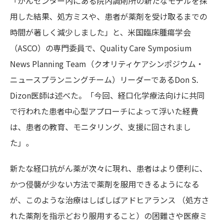
「がんセンター内にある院内調剤所の新たなモデルを採
用した結果、処方ミスや、患者が薬剤を受け取るまでの
時間が著しく減少しました」と、米国臨床腫瘍学会
（ASCO）の専門委員で、Quality Care Symposium
News Planning Team（クオリティケアシンポジウム・
ニュースプランニングチーム）リーダーであるDon S.
Dizon医師は述べた。「今回、経口化学療法向けに共同
で行われた患者中心型アプローチによって浮いた経費
は、患者の教育、モニタリング、支援に回されまし
た」。
新たな経口抗がん薬が次々に現れ、患者はより便利に、
かつ侵襲が少ない方法で薬剤を服用できるようになる
が、このような治療はしばしばアドヒアランス
（
処方さ
れた薬剤を指示どおり服用すること）
の困難さや医療ミ