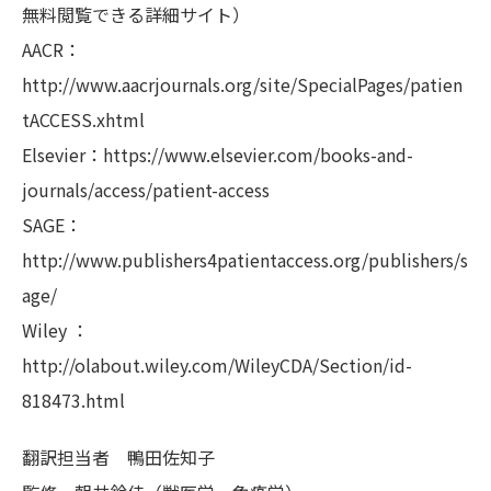
無料閲覧できる詳細サイト）
AACR：
http://www.aacrjournals.org/site/SpecialPages/patien
tACCESS.xhtml
Elsevier：https://www.elsevier.com/books-and-
journals/access/patient-access
SAGE：
http://www.publishers4patientaccess.org/publishers/s
age/
Wiley ：
http://olabout.wiley.com/WileyCDA/Section/id-
818473.html
翻訳担当者
鴨田佐知子