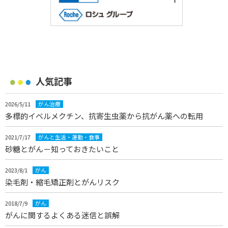
人気記事
2026/5/11
がん治療
多標的イベルメクチン、抗寄生虫薬から抗がん薬への転用
2021/7/17
がんと生活・運動・食事
砂糖とがん－知っておきたいこと
2023/8/1
がん
染毛剤・縮毛矯正剤とがんリスク
2018/7/9
がん
がんに関するよくある迷信と誤解