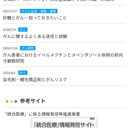
2021/7/17
がんと生活・運動・食事
砂糖とがん－知っておきたいこと
2018/7/9
がん
がんに関するよくある迷信と誤解
2026/7/16
がん研究
がん患者におけるイベルメクチンとメベンダゾール併用の前向
き観察研究
2023/8/1
がん
染毛剤・縮毛矯正剤とがんリスク
参考サイト
「統合医療」に係る情報発信等推進事業