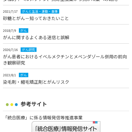
2021/7/17
がんと生活・運動・食事
砂糖とがん－知っておきたいこと
2018/7/9
がん
がんに関するよくある迷信と誤解
2026/7/16
がん研究
がん患者におけるイベルメクチンとメベンダゾール併用の前向
き観察研究
2023/8/1
がん
染毛剤・縮毛矯正剤とがんリスク
参考サイト
「統合医療」に係る情報発信等推進事業