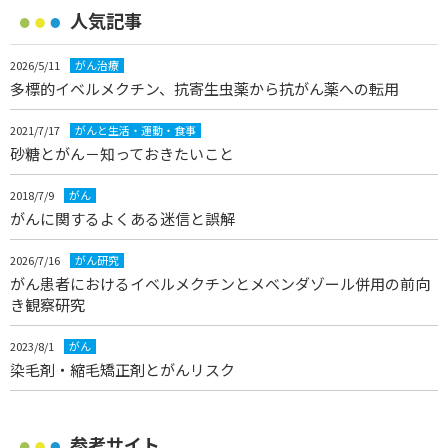
人気記事
2026/5/11
がん治療
多標的イベルメクチン、抗寄生虫薬から抗がん薬への転用
2021/7/17
がんと生活・運動・食事
砂糖とがん－知っておきたいこと
2018/7/9
がん
がんに関するよくある迷信と誤解
2026/7/16
がん研究
がん患者におけるイベルメクチンとメベンダゾール併用の前向
き観察研究
2023/8/1
がん
染毛剤・縮毛矯正剤とがんリスク
参考サイト