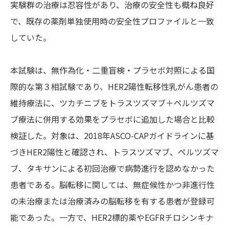
実験群の治療は忍容性があり、治療の安全性も概ね良好
で、既存の薬剤単独使用時の安全性プロファイルと一致
していた。
本試験は、無作為化・二重盲検・プラセボ対照による国
際的な第３相試験であり、HER2陽性転移性乳がん患者の
維持療法に、ツカチニブをトラスツズマブ＋ペルツズマ
ブ療法に併用する効果をプラセボに追加した場合と比較
検証した。対象は、2018年ASCO-CAPガイドラインに基
づきHER2陽性と確認され、トラスツズマブ、ペルツズマ
ブ、タキサンによる初回治療で病勢進行を認めなかった
患者である。脳転移に関しては、無症候性かつ非進行性
の未治療または治療済みの脳転移を有する患者が登録可
能であった。一方で、HER2標的薬やEGFRチロシンキナ