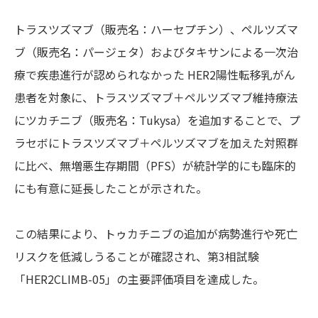
トラスツズマブ（販売名：ハーセプチン）、ペルツズマ
ブ（販売名：パージェタ）およびタキサンによる一次治
療で疾患進行が認められなかった HER2陽性転移乳がん
患者を対象に、トラスツズマブ＋ペルツズマブ維持療法
にツカチニブ（販売名：Tukysa）を追加することで、プ
ラセボにトラスツズマブ＋ペルツズマブを加えた対照群
に比べ、無増悪生存期間（PFS）が統計学的にも臨床的
にも有意に延長したことが示された。
この結果により、トゥカチニブの追加が病勢進行や死亡
リスクを低減しうることが確認され、第3相試験
「HER2CLIMB-05」の主要評価項目を達成した。