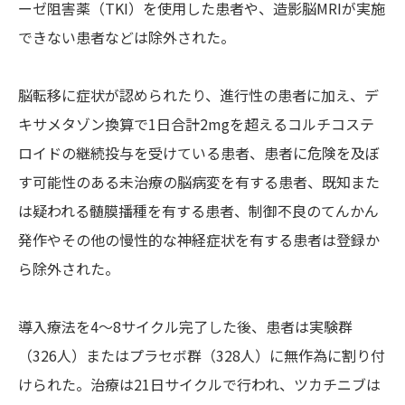
ーゼ阻害薬（TKI）を使用した患者や、造影脳MRIが実施
できない患者などは除外された。
脳転移に症状が認められたり、進行性の患者に加え、デ
キサメタゾン換算で1日合計2mgを超えるコルチコステ
ロイドの継続投与を受けている患者、患者に危険を及ぼ
す可能性のある未治療の脳病変を有する患者、既知また
は疑われる髄膜播種を有する患者、制御不良のてんかん
発作やその他の慢性的な神経症状を有する患者は登録か
ら除外された。
導入療法を4〜8サイクル完了した後、患者は実験群
（326人）またはプラセボ群（328人）に無作為に割り付
けられた。治療は21日サイクルで行われ、ツカチニブは