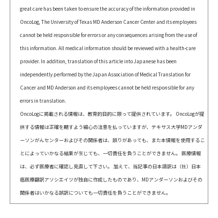
great care has been taken to ensure the accuracy of the information provided in
OncoLog, The University of Texas MD Anderson Cancer Center and its employees
cannot be held responsible for errors or any consequences arising from the use of
this information. All medical information should be reviewed with a health-care
provider. In addition, translation of this article into Japanese has been
independently performed by the Japan Association of Medical Translation for
Cancer and MD Anderson and its employees cannot be held responsible for any
errors in translation.
OncoLogに掲載される情報は、教育的目的に限って提供されています。 OncoLogが提
供する情報は正確を期すよう細心の注意を払っていますが、テキサス大学MDアンダ
ーソンがんセンターおよびその関係者は、誤りがあっても、また本情報を使用するこ
とによっていかなる結果が生じても、一切責任を負うことができません。 医療情報
は、必ず医療者に確認し見直して下さい。 加えて、当記事の日本語訳は（社）日本
癌医療翻訳アソシエイツが独自に作成したものであり、MDアンダーソンおよびその
関係者はいかなる誤訳についても一切責任を負うことができません。