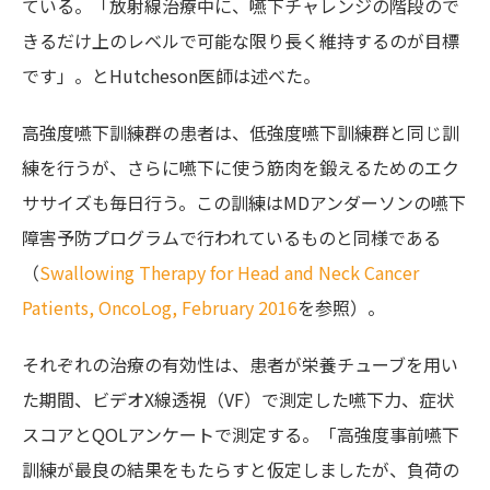
ている。「放射線治療中に、嚥下チャレンジの階段ので
きるだけ上のレベルで可能な限り長く維持するのが目標
です」。とHutcheson医師は述べた。
高強度嚥下訓練群の患者は、低強度嚥下訓練群と同じ訓
練を行うが、さらに嚥下に使う筋肉を鍛えるためのエク
ササイズも毎日行う。この訓練はMDアンダーソンの嚥下
障害予防プログラムで行われているものと同様である
（
Swallowing Therapy for Head and Neck Cancer
Patients, OncoLog, February 2016
を参照）。
それぞれの治療の有効性は、患者が栄養チューブを用い
た期間、ビデオX線透視（VF）で測定した嚥下力、症状
スコアとQOLアンケートで測定する。「高強度事前嚥下
訓練が最良の結果をもたらすと仮定しましたが、負荷の