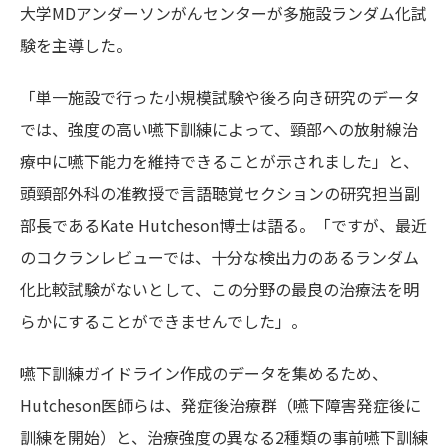
大学MDアンダーソンがんセンターが多施設ランダム化試
験を主導した。
「単一施設で行った小規模試験や後ろ向き研究のデータ
では、強度の高い嚥下訓練によって、頸部への放射線治
療中に嚥下能力を維持できることが示されました」と、
頭頸部外科の准教授で言語聴覚セクションの研究担当副
部長であるKate Hutcheson博士は語る。「ですが、最近
のコクランレビューでは、十分な検出力のあるランダム
化比較試験がないとして、この分野の最良の治療法を明
らかにすることができませんでした」。
嚥下訓練ガイドライン作成のデータを集めるため、
Hutcheson医師らは、発症後治療群（嚥下障害発症後に
訓練を開始）と、治療強度の異なる2種類の事前嚥下訓練