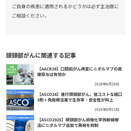
ご自身の疾患に適用されるかどうかは必ず主治医に
ご相談ください。
頭頸部がんに関連する記事
【AACR26】口腔前がん病変にニボルマブの直
接投与は有効か
2026年6月26日
【ASCO26】進行頭頸部がん、低コストな経口
3剤＋免疫療法薬で生存率・安全性が向上
2026年6月15日
【ASCO2025】頭頸部がん術後化学放射線療
法にニボルマブ追加で再発を抑制