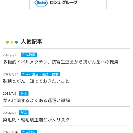
人気記事
2026/5/11
がん治療
多標的イベルメクチン、抗寄生虫薬から抗がん薬への転用
2021/7/17
がんと生活・運動・食事
砂糖とがん－知っておきたいこと
2018/7/9
がん
がんに関するよくある迷信と誤解
2023/8/1
がん
染毛剤・縮毛矯正剤とがんリスク
2026/7/16
がん研究