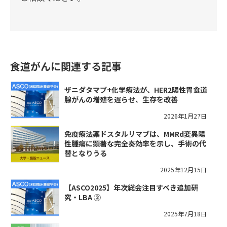
食道がんに関連する記事
ザニダタマブ+化学療法が、HER2陽性胃食道
腺がんの増殖を遅らせ、生存を改善
2026年1月27日
免疫療法薬ドスタルリマブは、MMRd変異陽
性腫瘍に顕著な完全奏効率を示し、手術の代
替となりうる
2025年12月15日
【ASCO2025】年次総会注目すべき追加研
究・LBA ②
2025年7月18日