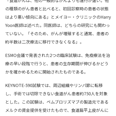
「食道がんは、他の一般的ながんよりも進行が速い。他
の種類のがん患者と比べると、初回診察時の患者の状態
はより悪い傾向にある」とメイヨー・クリニックの
Harry
Yoon
医師は述べた。同医師は、どちらの研究にも関わっ
ていない。「そのため、がんが増殖すると通常、患者の
約半数は二次療法に移行できなくなる」。
ESMO会議で発表された2つの臨床試験は、免疫療法を治
療の早い段階で行うと、患者の生存期間が伸びるかどう
かを確かめるために開始されたものである。
KEYNOTE-590試験では、周辺組織やリンパ節に転移
し、手術では切除できない食道がん患者約750人を対象
とした。この試験は、ペムブロリズマブの製造元である
メルクの資金提供を受けたもので、食道扁平上皮がんに