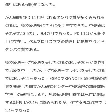
進行はある程度遅くなった。
がん細胞にPD-L1と呼ばれるタンパク質が多くみられる
患者は、免疫療法後にさらに長く生存できた。中央値は
それぞれ13.5カ月、9.4カ月であった。PD-L1はがん細胞
上に存在し、ペムブロリズマブの効き目に影響を与える
タンパク質である。
免疫療法＋化学療法を受けた患者のおよそ20％が副作用
で治療を中止したが、化学療法＋プラセボを受けた患者
ではおよそ12％だった。ESMOでKEYNOTE-590試験の結
果を発表した国立がん研究センター中央病院の加藤健医
学博士の報告によると、免疫療法併用群では死亡に関係
する副作用が2.4%に認められたが、化学療法単独群では
1.4％であった。