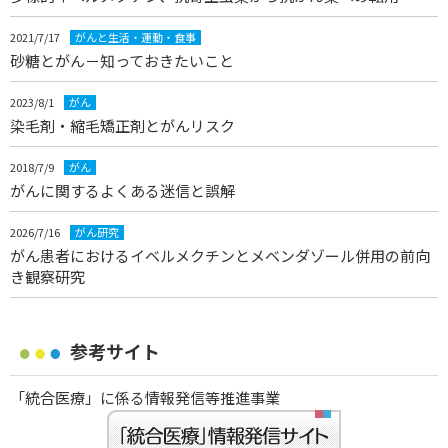
2021/7/17
がんと生活・運動・食事
砂糖とがん－知っておきたいこと
2023/8/1
がん
染毛剤・縮毛矯正剤とがんリスク
2018/7/9
がん
がんに関するよくある迷信と誤解
2026/7/16
がん研究
がん患者におけるイベルメクチンとメベンダゾール併用の前向
き観察研究
参考サイト
「統合医療」に係る情報発信等推進事業