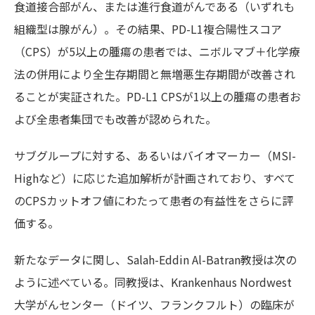
食道接合部がん、または進行食道がんである（いずれも
組織型は腺がん）。その結果、PD-L1複合陽性スコア
（CPS）が5以上の腫瘍の患者では、ニボルマブ＋化学療
法の併用により全生存期間と無増悪生存期間が改善され
ることが実証された。PD-L1 CPSが1以上の腫瘍の患者お
よび全患者集団でも改善が認められた。
サブグループに対する、あるいはバイオマーカー（MSI-
Highなど）に応じた追加解析が計画されており、すべて
のCPSカットオフ値にわたって患者の有益性をさらに評
価する。
新たなデータに関し、Salah-Eddin Al-Batran教授は次の
ように述べている。同教授は、Krankenhaus Nordwest
大学がんセンター（ドイツ、フランクフルト）の臨床が