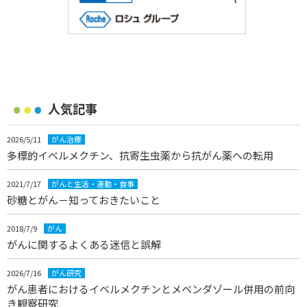
人気記事
2026/5/11
がん治療
多標的イベルメクチン、抗寄生虫薬から抗がん薬への転用
2021/7/17
がんと生活・運動・食事
砂糖とがん－知っておきたいこと
2018/7/9
がん
がんに関するよくある迷信と誤解
2026/7/16
がん研究
がん患者におけるイベルメクチンとメベンダゾール併用の前向
き観察研究