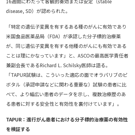
16週間にわたって客観的奏効または安定（stable
disease, SD）が認められた。
「特定の遺伝子変異を有するある種のがんに有効であり
米国食品医薬品局（FDA）が承認した
分子標的治療薬
が、同じ遺伝子変異を有する他種のがんにも有効である
ことは理にかなっています」と、
ASCOの最高医学責任者
兼副会長である
Richard L. Schilsky医師は語る。
「TAPUR試験は、こういった適応の面でオラパリブのピ
ボタル（承認申請などに関わる重要な）試験の患者に比
べて、より幅広い患者のデータを示し、複数治療歴のあ
る患者に対する安全性と有効性を裏付けています」。
TAPUR：進行がん患者における分子標的治療薬の有効性
を検証する