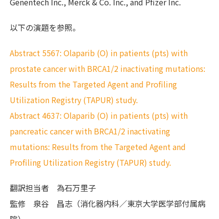
Genentech Inc., Merck & Co. Inc., and Pfizer Inc.
以下の演題を参照。
Abstract 5567: Olaparib (O) in patients (pts) with
prostate cancer with BRCA1/2 inactivating mutations:
Results from the Targeted Agent and Profiling
Utilization Registry (TAPUR) study.
Abstract 4637: Olaparib (O) in patients (pts) with
pancreatic cancer with BRCA1/2 inactivating
mutations: Results from the Targeted Agent and
Profiling Utilization Registry (TAPUR) study.
翻訳担当者
為石万里子
監修
泉谷 昌志（消化器内科／東京大学医学部付属病