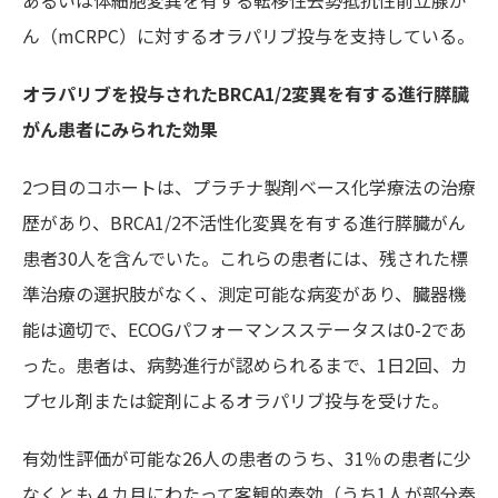
あるいは体細胞変異を有する
転移性去勢抵抗性前立腺が
ん（mCRPC）に対するオラパリブ投与を支持している。
オラパリブを投与されたBRCA1/2変異を有する進行膵臓
がん患者にみられた効果
2つ目のコホートは、プラチナ製剤ベース化学療法の治療
歴があり、BRCA1/2不活性化変異を有する進行膵臓がん
患者30人を含んでいた。これらの患者には、残された標
準治療の選択肢がなく、測定可能な病変があり、臓器機
能は適切で、ECOG
パフォーマンスステータスは
0-2であ
った。患者は、病勢進行が認められるまで、1日2回、カ
プセル剤または錠剤によるオラパリブ投与を受けた。
有効性評価が可能な26人の患者のうち、31％の患者に少
なくとも４カ月にわたって客観的奏効（うち1人が部分奏