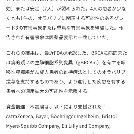
効）または安定（7人）が認められた。4人の患者が少な
くとも1件の、オラパリブに関連する可能性のあるグレ
ード3の有害事象または重篤な有害事象を経験した。報
告された有害事象は医薬品表示と一致していた。
これらの結果は、最近FDAが承認した、BRCAに
病的また
は病的疑いの生殖細胞系列変異（gBRCAm）を有する
転
移性
膵臓腺がん
成人患者の維持療法としてのオラパリブ
投与を支持するものであり、より進行した疾患を有する
患者への適用拡大の可能性を示唆する。
資金調達
本試験は、以下により支援された：
AstraZeneca, Bayer, Boehringer Ingelheim, Bristol
Myers-Squibb Company, Eli Lilly and Company,