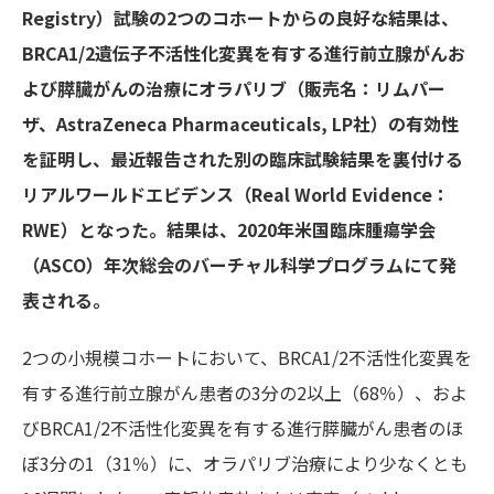
Registry）試験の2つのコホートからの良好な結果は、
BRCA1/2遺伝子不活性化変異を有する進行前立腺がんお
よび膵臓がんの治療にオラパリブ（販売名：リムパー
ザ、AstraZeneca Pharmaceuticals, LP社）の有効性
を証明し、最近報告された別の臨床試験結果を裏付ける
リアルワールドエビデンス（Real World Evidence：
RWE）となった。結果は、2020年米国臨床腫瘍学会
（ASCO）年次総会のバーチャル科学プログラムにて発
表される。
2つの小規模コホートにおいて、BRCA1/2不活性化変異を
有する進行前立腺がん患者の3分の2以上（68％）、およ
びBRCA1/2不活性化変異を有する進行膵臓がん患者のほ
ぼ3分の1（31％）に、オラパリブ治療により少なくとも