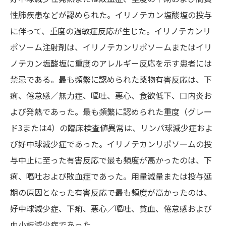
性肺疾患などが認められた。イリノテカン塩酸塩の投与
に伴って、重度の過敏症反応が生じた。イリノテカンリ
ポソーム注射剤は、イリノテカンリポソームまたはイリ
ノテカン塩酸塩に重度のアレルギー反応を示す患者には
禁忌である。最も頻繁に認められた薬物有害反応は、下
痢、倦怠感／無力症、嘔吐、悪心、食欲低下、口内炎お
よび発熱であった。最も頻繁に認められた重度（グレー
ド3または4）の臨床検査値異常は、リンパ球減少症およ
び好中球減少症であった。イリノテカンリポソームの投
与中止に至った有害反応で最も頻度が高かったのは、下
痢、嘔吐および敗血症であった。用量減量または投与延
期の原因となった有害反応で最も頻度が高かったのは、
好中球減少症、下痢、悪心／嘔吐、貧血、倦怠感および
血小板減少症であった。