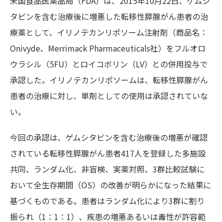
米国食品医薬品局（FDA）は、2015年10月22日、ゲムシ
タビンを含む治療後に増悪した転移性膵腺がん患者の治
療薬として、イリノテカンリポソーム注射剤（商品名：
Onivyde、Merrimack Pharmaceuticals社）をフルオロ
ウラシル（5FU）とロイコボリン（LV）との併用投与で
承認した。イリノテカンリポソームは、転移性膵腺がん
患者の治療に対し、単剤としての使用は承認されていな
い。
今回の承認は、ゲムシタビンを含む治療後の増悪が確認
されている転移性膵腺がん患者417人を登録した多施設
共同、ランダム化、非盲検、実薬対照、3群比較試験に
おいて全生存期間（OS）の改善が明らかになった結果に
基づくものである。患者はランダム化により3群に割り
振られ（1：1：1）、疾患の増悪あるいは毒性が許容範