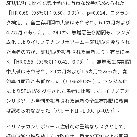
5FU/LV群に比べて統計学的に有意な改善が認められた
［HR 0.68（95％CI：0.50、0.93）、p=0.014、ログラン
ク検定］。全生存期間中央値はそれぞれ、6.1カ月および
4.2カ月であった。このほか、無増悪生存期間も、ランダ
ム化によりイリノテカンリポソーム＋5FU/LVを投与され
た患者の方が、5FU/LVを投与された患者よりも有意に長
く［HR 0.55（95％CI：0.41、0.75）］、無増悪生存期間
中央値はそれぞれ、3.1カ月および1.5カ月であった。奏
効率は両群とも低かった（7.7％対0.8％）。ランダム化
により5FU/LVを投与された患者に比較して、イリノテカ
ンリポソーム単剤を投与された患者の全生存期間に改善
は認められなかった［ハザード比=1.00、p=0.97］。
イリノテカンリポソーム注射剤の重篤なリスクとして、
好中球減少性発熱または敗血症、重度の下痢および間質