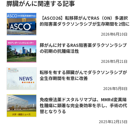
膵臓がんに関連する記事
【ASCO26】転移膵がんでRAS（ON）多選択
的阻害薬ダラクソンラシブが生存期間を2倍に
2026年6月10日
膵がんに対するRAS阻害薬ダラクソンラシブ
の初期の抗腫瘍活性
2026年5月21日
転移を有する膵臓がんでダラクソンラシブが
全生存期間を有意に改善
2026年5月8日
免疫療法薬ドスタルリマブは、MMRd変異陽
性腫瘍に顕著な完全奏効率を示し、手術の代
替となりうる
2025年12月15日