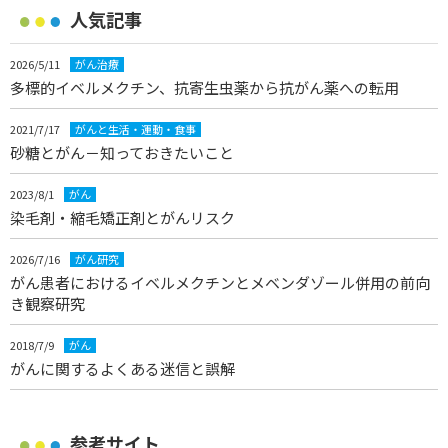
人気記事
2026/5/11
がん治療
多標的イベルメクチン、抗寄生虫薬から抗がん薬への転用
2021/7/17
がんと生活・運動・食事
砂糖とがん－知っておきたいこと
2023/8/1
がん
染毛剤・縮毛矯正剤とがんリスク
2026/7/16
がん研究
がん患者におけるイベルメクチンとメベンダゾール併用の前向
き観察研究
2018/7/9
がん
がんに関するよくある迷信と誤解
参考サイト