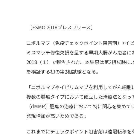
［ESMO 2018プレスリリース］
ニボルマブ（免疫チェックポイント阻害剤）+イ
ミスマッチ修復欠損を呈する早期大腸がん患者にお
2018（１）で報告された。本結果は第2相試験
を検証する初の第2相試験となる。
「ニボルマブやイピリムマブを利用してがん細胞
複数の腫瘍タイプにおいて確立した治療法となっ
（dMMR）腫瘍の治療において特に関心を集めて
発現増加が高いためである。
これまでにチェックポイント阻害剤は遠隔転移を