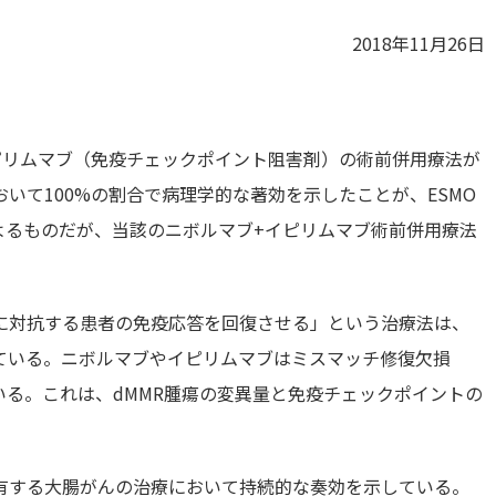
2018年11月26日
ピリムマブ（免疫チェックポイント阻害剤）の術前併用療法が
いて100%の割合で病理学的な著効を示したことが、ESMO
によるものだが、当該のニボルマブ+イピリムマブ術前併用療法
に対抗する患者の免疫応答を回復させる」という治療法は、
ている。ニボルマブやイピリムマブはミスマッチ修復欠損
いる。これは、dMMR腫瘍の変異量と免疫チェックポイントの
有する大腸がんの治療において持続的な奏効を示している。