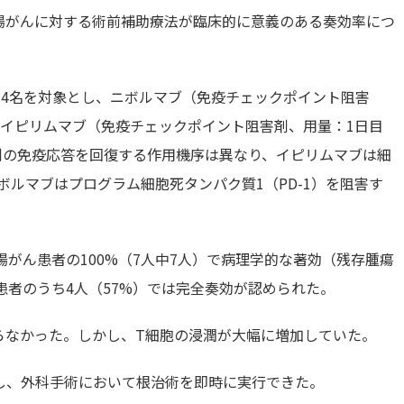
腸がんに対する術前補助療法が臨床的に意義のある奏効率につ
14名を対象とし、ニボルマブ（免疫チェックポイント阻害
与）+イピリムマブ（免疫チェックポイント阻害剤、用量：1日目
両剤の免疫応答を回復する作用機序は異なり、イピリムマブは細
ニボルマブはプログラム細胞死タンパク質1（PD-1）を阻害す
R大腸がん患者の100%（7人中7人）で病理学的な著効（残存腫瘍
患者のうち4人（57%）では完全奏効が認められた。
らなかった。しかし、T細胞の浸潤が大幅に増加していた。
し、外科手術において根治術を即時に実行できた。