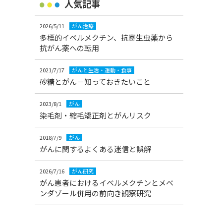
人気記事
2026/5/11
がん治療
多標的イベルメクチン、抗寄生虫薬から
抗がん薬への転用
2021/7/17
がんと生活・運動・食事
砂糖とがん－知っておきたいこと
2023/8/1
がん
染毛剤・縮毛矯正剤とがんリスク
2018/7/9
がん
がんに関するよくある迷信と誤解
2026/7/16
がん研究
がん患者におけるイベルメクチンとメベ
ンダゾール併用の前向き観察研究