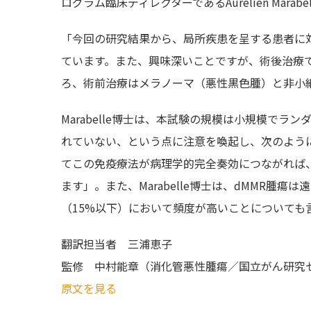
ログラム臨床ディレクターであるAurélien Mar
「今回の研究結果から、局所疾患を呈する患者に
ています。また、興味深いことですが、術後治療
ろ、術前治療はメラノーマ（悪性黒色腫）と非小
Marabelle博士は、本試験の規模は小規模で
れていない、という点に注意を喚起し、次のよう
てこの免疫療法が病理学的完全奏効につながれば、
ます」。また、Marabelle博士は、dMMR腫
（15%以下）において頻度が高いことについても
翻訳担当者
三浦恵子
監修
中村能章（消化管悪性腫瘍／国立がん研究
原文を見る