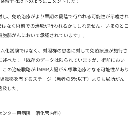
abelle博士は以下のようにコメントした：
対し、免疫治療がより早期の段階で行われる可能性が示唆され
ではなく術前での治療が行われるかもしれません。いまのとこ
細胞肺がんにおいて承認されています」。
ランダム化試験ではなく、対照群の患者に対して免疫療法が施行さ
に述べた：「既存のデータは限られていますが、術前におい
この治療戦略がdMMR大腸がん標準治療となる可能性があり
瘍は遠隔転移を有するステージ（患者の5%以下）よりも局所がん
言及した。
センター東病院 消化管内科）