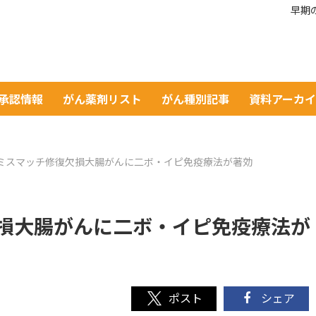
早期
A承認情報
がん薬剤リスト
がん種別記事
資料アーカ
ミスマッチ修復欠損大腸がんに二ボ・イピ免疫療法が著効
損大腸がんに二ボ・イピ免疫療法が
シェア