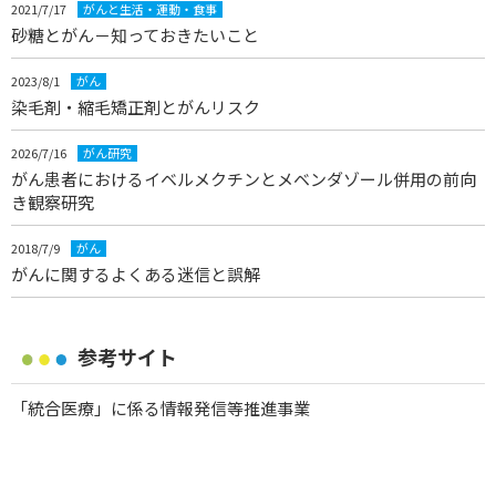
人気記事
2026/5/11
がん治療
多標的イベルメクチン、抗寄生虫薬から抗がん薬への転用
2021/7/17
がんと生活・運動・食事
砂糖とがん－知っておきたいこと
2023/8/1
がん
染毛剤・縮毛矯正剤とがんリスク
2026/7/16
がん研究
がん患者におけるイベルメクチンとメベンダゾール併用の前向
き観察研究
2018/7/9
がん
がんに関するよくある迷信と誤解
参考サイト