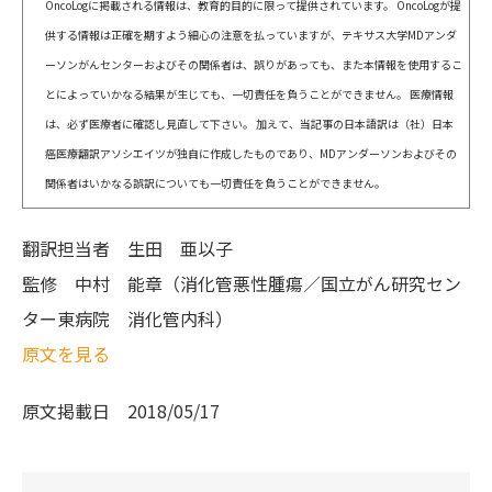
OncoLogに掲載される情報は、教育的目的に限って提供されています。 OncoLogが提
供する情報は正確を期すよう細心の注意を払っていますが、テキサス大学MDアンダ
ーソンがんセンターおよびその関係者は、誤りがあっても、また本情報を使用するこ
とによっていかなる結果が生じても、一切責任を負うことができません。 医療情報
は、必ず医療者に確認し見直して下さい。 加えて、当記事の日本語訳は（社）日本
癌医療翻訳アソシエイツが独自に作成したものであり、MDアンダーソンおよびその
関係者はいかなる誤訳についても一切責任を負うことができません。
翻訳担当者
生田 亜以子
監修
中村 能章（消化管悪性腫瘍／国立がん研究セン
ター東病院 消化管内科）
原文を見る
原文掲載日
2018/05/17