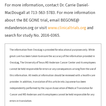
For more information, contact Dr. Carrie Daniel-
MacDougall at 713-563-5783. For more information
about the BE GONE trial, email BEGONE@
mdanderson.org or visit
www.clinicaltrials.org
and
search for study No. 2016-0365.
The information from OncoLog is provided for educational purposes only. While
great care has been taken to ensure the accuracy of the information provided in
OncoLog, The University of Texas MD Anderson Cancer Center and its employees
cannot be held responsible for errors or any consequences arising from the use of
this information. All medical information should be reviewed with a health-care
provider. In addition, translation of this article into Japanese has been
independently performed by the Japan Association of Medical Translation for
Cancer and MD Anderson and its employees cannot be held responsible for any
errors in translation.