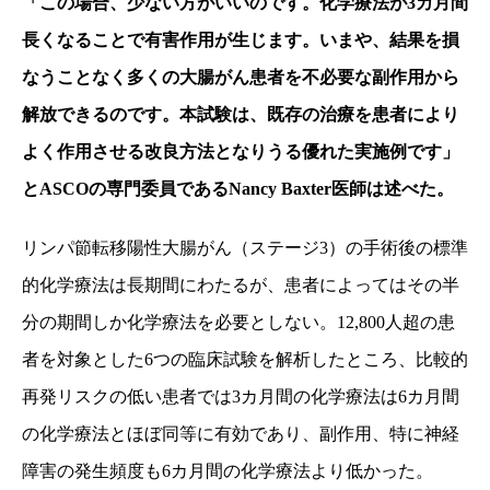
「この場合、少ない方がいいのです。化学療法が
3
カ月間
長くなることで有害作用が生じます。いまや、結果を損
なうことなく多くの大腸がん患者を不必要な副作用から
解放できるのです。本試験は、既存の治療を患者により
よく作用させる改良方法となりうる優れた実施例です」
と
ASCO
の専門委員である
Nancy Baxter
医師は述べた。
リンパ節転移陽性大腸がん（ステージ
3
）の手術後の標準
的化学療法は長期間にわたるが、患者によってはその半
分の期間しか化学療法を必要としない。
12,800
人超の患
者を対象とした
6
つの臨床試験を解析したところ、比較的
再発リスクの低い患者では
3
カ月間の化学療法は
6
カ月間
の化学療法とほぼ同等に有効であり、副作用、特に神経
障害の発生頻度も
6
カ月間の化学療法より低かった。