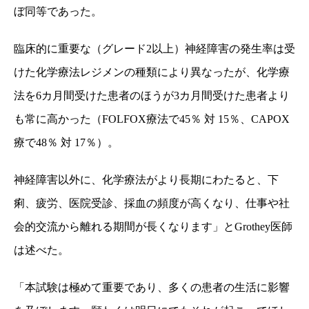
ぼ同等であった。
臨床的に重要な（グレード
2
以上）神経障害の発生率は受
けた化学療法レジメンの種類により異なったが、化学療
法を
6
カ月間受けた患者のほうが
3
カ月間受けた患者より
も常に高かった（
FOLFOX
療法で
45
％
対
15
％、
CAPOX
療で
48
％
対
17
％）。
神経障害以外に、化学療法がより長期にわたると、下
痢、疲労、医院受診、採血の頻度が高くなり、仕事や社
会的交流から離れる期間が長くなります」と
Grothey
医師
は述べた。
「本試験は極めて重要であり、多くの患者の生活に影響