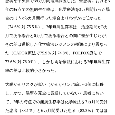
患者を中央値で
39
カ月間追跡調査した。全患者における
3
年の時点での無病生存率は、化学療法を
3
カ月間行った場
合のほうが
6
カ月間行った場合よりわずかに低かった
（
74.6
％
対
75.5
％）。
3
年無病生存率は、治療期間が
3
カ
月である場合と
6
カ月である場合との間に差が生じたが、
その差は選択した化学療法レジメンの種類により異なっ
た（
CAPOX
療法で
75.9
％
対
74.8
％、
FOLFOX
療法で
73.6
％
対
76.0
％）。しかし両治療法における
3
年無病生存
率の差は比較的小さかった。
大腸がんリスクが低い（がんがリンパ節
1
～
3
個に転移
し、かつ、腸壁を完全に貫通していない）患者におい
て、
3
年の時点での無病生存率は化学療法を
3
カ月間受け
た患者（
83.1
％）と
6
カ月間受けた患者（
83.3
％）ではほ