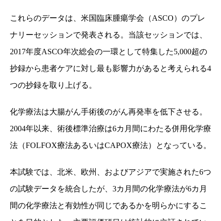
これらのデータは、米国臨床腫瘍学会（
ASCO
）のプレ
ナリーセッションで発表される。当該セッションでは、
2017
年度
ASCO
年次総会の一環として特集した
5,000
超の
抄録から患者ケアに対し最も影響力があると考えられる
4
つの抄録を取り上げる。
化学療法は大腸がん手術後のがん再発率を低下させる。
2004
年以来、術後標準治療は
6
カ月間にわたる併用化学療
法（
FOLFOX
療法あるいは
CAPOX
療法）となっている。
本試験では、北米、欧州、およびアジアで実施された
6
つ
の試験データを統合したが、
3
カ月間の化学療法が
6
カ月
間の化学療法と有効性が同じであるかを明らかにするこ