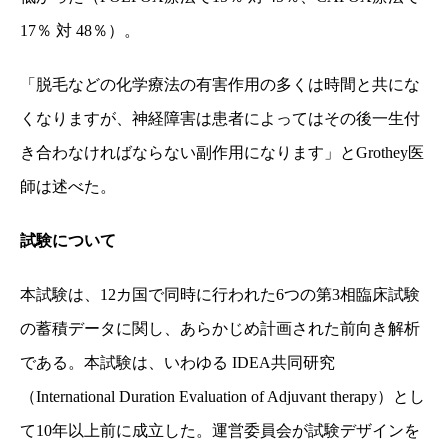
17
％
対
48
％）。
「脱毛などの化学療法の有害作用の多くは時間と共にな
くなりますが、神経障害は患者によってはその後一生付
き合わなければならない副作用になります」と
Grothey
医
師は述べた。
試験について
本試験は、
12
カ国で同時に行われた
6
つの第
3
相臨床試験
の蓄積データに関し、あらかじめ計画された前向き解析
である。本試験は、いわゆる
IDEA
共同研究
（
International Duration Evaluation of Adjuvant therapy
）とし
て
10
年以上前に成立した。運営委員会が試験デザインを