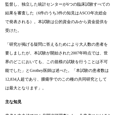
監督し、独立した統計センターが
6
つの臨床試験すべての
結果を審査した（
6
件のうち
3
件の知見は
ASCO
年次総会
で発表される）。本試験は公的資金のみから資金提供を
受けた。
「研究が掲げる疑問に答えるためにより大人数の患者を
要しましたが、本試験が開始された
2007
年時点では、世
界のどこにおいても、この規模の試験を行うことは不可
能でした」と
Grothey
医師は述べた。「本試験の患者数は
12,834
人超であり、腫瘍学でのこの種の共同研究として
は最大となります」。
主な知見