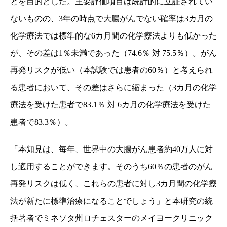
とを目的とした。主要評価項目は統計的に立証されてい
ないものの、
3
年の時点で大腸がんでない確率は
3
カ月の
化学療法では標準的な
6
カ月間の化学療法よりも低かった
が、その差は
1
％未満であった（
74.6
％
対
75.5
％）。がん
再発リスクが低い（本試験では患者の
60
％）と考えられ
る患者において、その差はさらに縮まった（
3
カ月の化学
療法を受けた患者で
83.1
％
対
6
カ月の化学療法を受けた
患者で
83.3
％）。
「本知見は、毎年、世界中の大腸がん患者約
40
万人に対
し適用することができます。そのうち
60
％の患者のがん
再発リスクは低く、これらの患者に対し
3
カ月間の化学療
法が新たに標準治療になることでしょう」と本研究の統
括著者でミネソタ州ロチェスターのメイヨークリニック