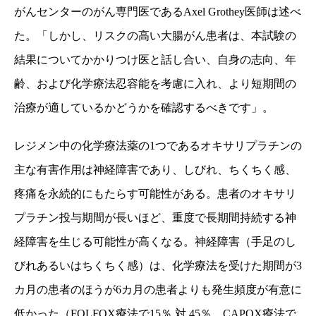
がんセンターのがん専門医である
Axel Grothey
医師は述べ
た。「しかし、リスクの高い大腸がん患者は、本試験の
結果についてかかりつけ医と話し合い、自身の志向、年
齢、および化学療法忍容能を考慮に入れ、より短期間の
治療が適しているかどうかを確認するべきです」。
レジメン中の化学療法薬の
1
つであるオキサリプラチンの
主な有害作用は神経障害であり、しびれ、ちくちく感、
疼痛を永続的にもたらす可能性がある。患者のオキサリ
プラチン投与期間が長いほど、重度で長期間持続する神
経障害を生じる可能性が高くなる。神経障害（手足のし
びれあるいはちくちく感）は、化学療法を受けた期間が
3
カ月の患者のほうが
6
カ月の患者よりも発生頻度が有意に
低かった（
FOLFOX
療法で
15
％
対
45
％、
CAPOX
療法で