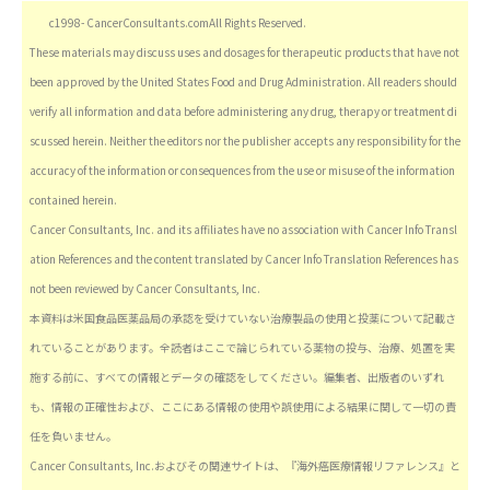
c1998- CancerConsultants.comAll Rights Reserved.
These materials may discuss uses and dosages for therapeutic products that have not
been approved by the United States Food and Drug Administration. All readers should
verify all information and data before administering any drug, therapy or treatment di
scussed herein. Neither the editors nor the publisher accepts any responsibility for the
accuracy of the information or consequences from the use or misuse of the information
contained herein.
Cancer Consultants, Inc. and its affiliates have no association with Cancer Info Transl
ation References and the content translated by Cancer Info Translation References has
not been reviewed by Cancer Consultants, Inc.
本資料は米国食品医薬品局の承認を受けていない治療製品の使用と投薬について記載さ
れていることがあります。全読者はここで論じられている薬物の投与、治療、処置を実
施する前に、すべての情報とデータの確認をしてください。編集者、出版者のいずれ
も、情報の正確性および、ここにある情報の使用や誤使用による結果に関して一切の責
任を負いません。
Cancer Consultants, Inc.およびその関連サイトは、『海外癌医療情報リファレンス』と