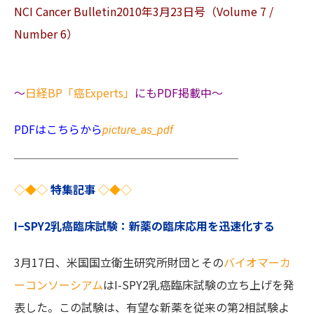
NCI Cancer Bulletin2010年3月23日号（Volume 7 /
Number 6）
〜
日経BP「癌Experts」
にもPDF掲載中〜
PDFはこちらから
picture_as_pdf
＿＿＿＿＿＿＿＿＿＿＿＿＿＿＿＿＿＿＿＿
◇◆◇
特集記事
◇◆◇
I−SPY2乳癌臨床試験：新薬の臨床応用を迅速化する
3月17日、米国国立衛生研究所財団とその
バイオマーカ
ーコンソーシアム
はI-SPY2乳癌臨床試験の立ち上げを発
表した。この試験は、有望な新薬を従来の第2相試験よ