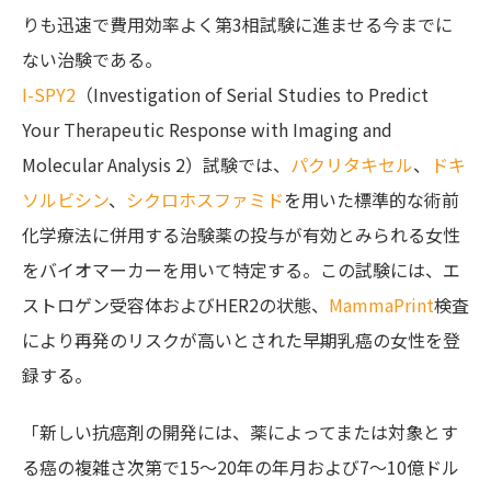
りも迅速で費用効率よく第3相試験に進ませる今までに
ない治験である。
I-SPY2
（Investigation of Serial Studies to Predict
Your Therapeutic Response with Imaging and
Molecular Analysis 2）試験では、
パクリタキセル
、
ドキ
ソルビシン
、
シクロホスファミド
を用いた標準的な術前
化学療法に併用する治験薬の投与が有効とみられる女性
をバイオマーカーを用いて特定する。この試験には、エ
ストロゲン受容体およびHER2の状態、
MammaPrint
検査
により再発のリスクが高いとされた早期乳癌の女性を登
録する。
「新しい抗癌剤の開発には、薬によってまたは対象とす
る癌の複雑さ次第で15〜20年の年月および7〜10億ドル