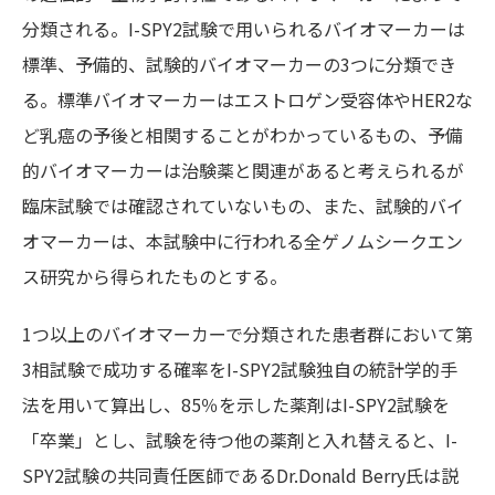
分類される。I-SPY2試験で用いられるバイオマーカーは
標準、予備的、試験的バイオマーカーの3つに分類でき
る。標準バイオマーカーはエストロゲン受容体やHER2な
ど乳癌の予後と相関することがわかっているもの、予備
的バイオマーカーは治験薬と関連があると考えられるが
臨床試験では確認されていないもの、また、試験的バイ
オマーカーは、本試験中に行われる全ゲノムシークエン
ス研究から得られたものとする。
1つ以上のバイオマーカーで分類された患者群において第
3相試験で成功する確率をI-SPY2試験独自の統計学的手
法を用いて算出し、85％を示した薬剤はI-SPY2試験を
「卒業」とし、試験を待つ他の薬剤と入れ替えると、I-
SPY2試験の共同責任医師であるDr.Donald Berry氏は説