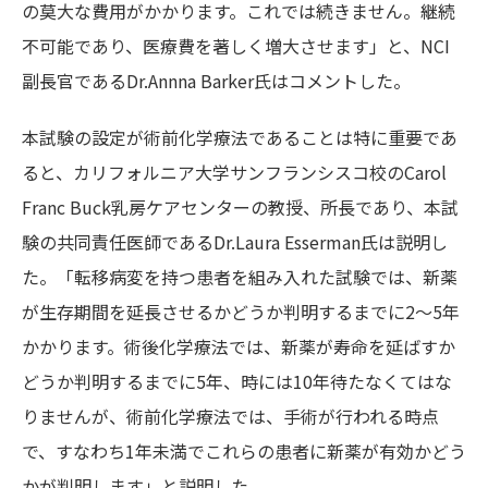
の莫大な費用がかかります。これでは続きません。継続
不可能であり、医療費を著しく増大させます」と、NCI
副長官であるDr.Annna Barker氏はコメントした。
本試験の設定が術前化学療法であることは特に重要であ
ると、カリフォルニア大学サンフランシスコ校のCarol
Franc Buck乳房ケアセンターの教授、所長であり、本試
験の共同責任医師であるDr.Laura Esserman氏は説明し
た。「転移病変を持つ患者を組み入れた試験では、新薬
が生存期間を延長させるかどうか判明するまでに2〜5年
かかります。術後化学療法では、新薬が寿命を延ばすか
どうか判明するまでに5年、時には10年待たなくてはな
りませんが、術前化学療法では、手術が行われる時点
で、すなわち1年未満でこれらの患者に新薬が有効かどう
かが判明します」と説明した。