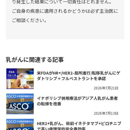
り発生した結果について一切責任はとれません。
ご自身の疾患に適用されるかどうかは必ず主治医に
ご相談ください。
乳がんに関連する記事
米FDAがHR+/HER2-局所進行/転移乳がんにゲ
ダトリシブ＋フルベストラントを承認
2026年7月21日
イナボリシブ併用療法がアジア人乳がん患者
の転帰を改善
2026年7月13日
HER2+乳がん、術前イネテタマブ+ピロチニブ
で高い病理学的完全奏効率