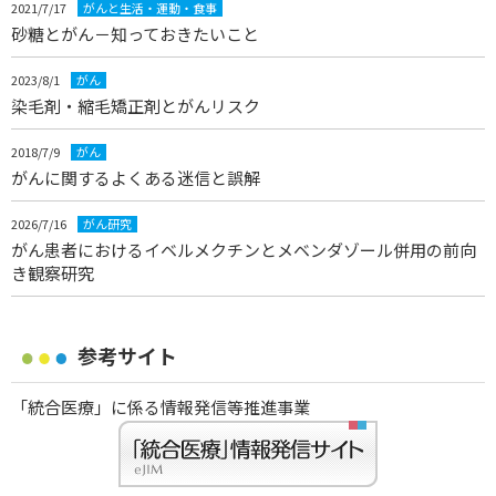
2021/7/17
がんと生活・運動・食事
砂糖とがん－知っておきたいこと
2023/8/1
がん
染毛剤・縮毛矯正剤とがんリスク
2018/7/9
がん
がんに関するよくある迷信と誤解
2026/7/16
がん研究
がん患者におけるイベルメクチンとメベンダゾール併用の前向
き観察研究
参考サイト
「統合医療」に係る情報発信等推進事業