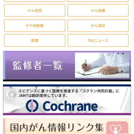
がん研究
がん医療
その他医療
がん検診
喫煙
FDAニュース