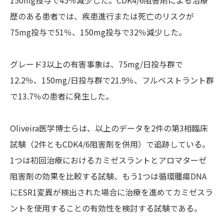
150mg投与で45％減少した。CDK4/6阻害剤による治療
歴のある患者では、疾患進行または死亡のリスクが
75mg投与で51％、150mg投与で32％減少した。
グレード3以上の有害事象は、75mg/日投与群で
12.2％、150mg/日投与群で21.9％、フルベストラント群
で13.7％の患者に発生した。
Oliveira医学博士らは、以上のデータを2件の第3相臨床
試験（2件ともCDK4/6阻害剤を併用）で追跡している。
1つは初回治療におけるカミゼスラントとアロマターゼ
阻害剤の効果を比較する試験、もう1つは循環腫瘍DNA
にESR1変異が検出された場合に治療を進めてカミゼスラ
ントを使用することの有効性を検討する試験である。