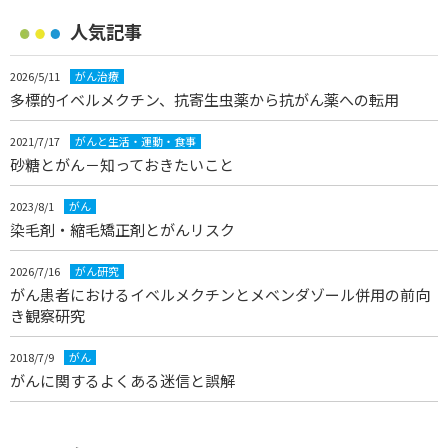
人気記事
2026/5/11
がん治療
多標的イベルメクチン、抗寄生虫薬から抗がん薬への転用
2021/7/17
がんと生活・運動・食事
砂糖とがん－知っておきたいこと
2023/8/1
がん
染毛剤・縮毛矯正剤とがんリスク
2026/7/16
がん研究
がん患者におけるイベルメクチンとメベンダゾール併用の前向
き観察研究
2018/7/9
がん
がんに関するよくある迷信と誤解