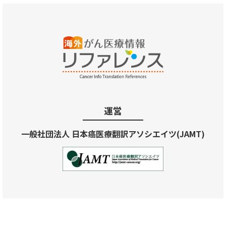
運営
一般社団法人 日本癌医療翻訳アソシエイツ(JAMT)