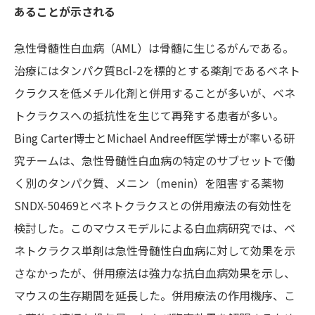
あることが示される
急性骨髄性白血病（AML）は骨髄に生じるがんである。
治療にはタンパク質Bcl-2を標的とする薬剤であるベネト
クラクスを低メチル化剤と併用することが多いが、ベネ
トクラクスへの抵抗性を生じて再発する患者が多い。
Bing Carter博士とMichael Andreeff医学博士が率いる研
究チームは、急性骨髄性白血病の特定のサブセットで働
く別のタンパク質、メニン（menin）を阻害する薬物
SNDX-50469とベネトクラクスとの併用療法の有効性を
検討した。このマウスモデルによる白血病研究では、ベ
ネトクラクス単剤は急性骨髄性白血病に対して効果を示
さなかったが、併用療法は強力な抗白血病効果を示し、
マウスの生存期間を延長した。併用療法の作用機序、こ