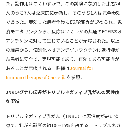
た。副作用はごくわずかで、この試験に参加した患者24
人のうち7人は臨床的に奏効し、そのうち1人は完全奏効
であった。奏効した患者全員に
変異が認められ、免
EGFR
疫モニタリングから、反応はいくつかの共通のEGFRネオ
アンチゲンに対して生じていることが示唆された。以上
の結果から、個別化ネオアンチゲンワクチンは進行肺が
ん患者に安全で、実現可能であり、有効である可能性が
あることが示唆される。詳細は
Journal for
ImmunoTherapy of Cancer誌
を参照。
JNKシグナル伝達がトリプルネガティブ乳がんの悪性度
を促進
トリプルネガティブ乳がん（TNBC）は悪性度が高い疾
患で、乳がん診断の約10～15%を占める。トリプルネガ