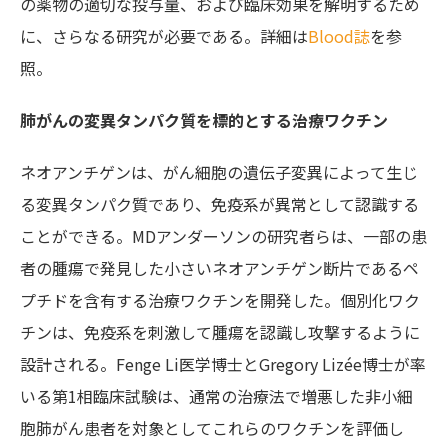
の薬物の適切な投与量、および臨床効果を解明するため
に、さらなる研究が必要である。詳細は
Blood誌
を参
照。
肺がんの変異タンパク質を標的とする治療ワクチン
ネオアンチゲンは、がん細胞の遺伝子変異によって生じ
る変異タンパク質であり、免疫系が異常として認識する
ことができる。MDアンダーソンの研究者らは、一部の患
者の腫瘍で発見した小さいネオアンチゲン断片であるペ
プチドを含有する治療ワクチンを開発した。個別化ワク
チンは、免疫系を刺激して腫瘍を認識し攻撃するように
設計される。Fenge Li医学博士とGregory Lizée博士が率
いる第1相臨床試験は、通常の治療法で増悪した非小細
胞肺がん患者を対象としてこれらのワクチンを評価し