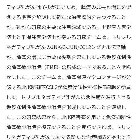
ティブ乳がんは予後が悪いため、腫瘍の成長と増悪を促
進する機序を解明して新たな治療標的を見つけること
が、乳がん研究の主要な注目領域である。上野直人医学
博士と千場隆医学博士が率いる研究チームは、トリプル
ネガティブ乳がんのJNK/C-JUN/CCL2シグナル伝達軸
が、腫瘍の増悪に重要な役割を果たしている免疫抑制性
の腫瘍微小環境（TME）の形成の一因であることを明ら
かにした。このチームは、腫瘍関連マクロファージが分
泌するJNK制御下CCL2が腫瘍浸潤性制御性T細胞を動員
して、トリプルネガティブ乳がんの悪性度を進行させる
免疫抑制性腫瘍微小環境を形成していることを確認し
た。この研究結果から、JNK阻害薬を用いて免疫抑制性
腫瘍微小環境を復元できることを実証できれば、トリプ
ルネガティブ乳がんに対する新たな治療戦略を提供でき