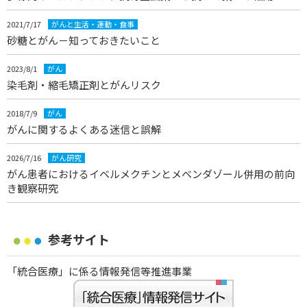
2021/7/17
がんと生活・運動・食事
砂糖とがん－知っておきたいこと
2023/8/1
がん
染毛剤・縮毛矯正剤とがんリスク
2018/7/9
がん
がんに関するよくある迷信と誤解
2026/7/16
がん研究
がん患者におけるイベルメクチンとメベンダゾール併用の前向
き観察研究
参考サイト
「統合医療」に係る情報発信等推進事業