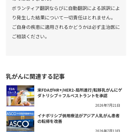
ボランティア翻訳ならびに自動翻訳による誤訳によ
り発生した結果について一切責任はとれません。
ご自身の疾患に適用されるかどうかは必ず主治医に
ご相談ください。
乳がんに関連する記事
米FDAがHR+/HER2-局所進行/転移乳がんにゲ
ダトリシブ＋フルベストラントを承認
2026年7月21日
イナボリシブ併用療法がアジア人乳がん患者
の転帰を改善
2026年7月13日