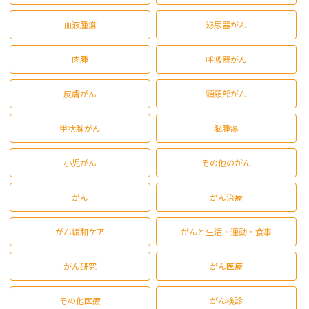
血液腫瘍
泌尿器がん
肉腫
呼吸器がん
皮膚がん
頭頸部がん
甲状腺がん
脳腫瘍
小児がん
その他のがん
がん
がん治療
がん緩和ケア
がんと生活・運動・食事
がん研究
がん医療
その他医療
がん検診