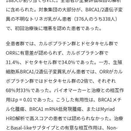
188人が割り当てられた。全患者が主要評価項目の解析
に含められた。対象集団の大部分が、BRCA1/2遺伝子変
異の不明なトリネガ乳がん患者（376人のうち338人）
で、初回治療後に増悪を認めた患者であった。
全患者群では、カルボプラチン群とドセタキセル群で
ORRに有意差が認められず、カルボプラチン群で
31.4％、ドセタキセル群で34.0％であった。一方、生殖
細胞系BRCA1/2遺伝子変異乳がん患者では、ORRがカル
ボプラチン群ではドセタキセル群の2倍で、それぞれ
68％対33％であった。バイオマーカーと治療との相互作
用はp = 0.01であった。こうした有用性は、BRCA1メチ
ル化腫瘍、BRCA1 mRNA低発現腫瘍、またはMyriad
HRD解析で高スコアの患者では認められなかった。治療
とBasal-likeサブタイプとの有意な相互作用は、Non-