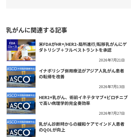
乳がんに関連する記事
米FDAがHR+/HER2-局所進行/転移乳がんにゲ
ダトリシブ＋フルベストラントを承認
2026年7月21日
イナボリシブ併用療法がアジア人乳がん患者
の転帰を改善
2026年7月13日
HER2+乳がん、術前イネテタマブ+ピロチニブ
で高い病理学的完全奏効率
2026年7月27日
乳がん診断時からの緩和ケアでインド人患者
のQOLが向上