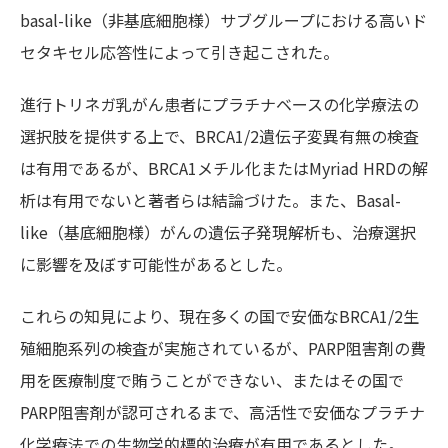
basal-like（非基底細胞様）サブグループにおける高いド
セタキセル応答性によって引き起こされた。
進行トリネガ乳がん患者にプラチナベースの化学療法の
選択肢を提供する上で、BRCA1/2遺伝子変異有無の検査
は有用であるが、BRCA1メチル化またはMyriad HRDの解
析は有用でないと著者らは結論づけた。また、Basal-
like（基底細胞様）がんの遺伝子発現解析も、治療選択
に影響を及ぼす可能性があるとした。
これらの知見により、現在多くの国で安価なBRCA1/2生
殖細胞系列の検査が実施されているが、PARP阻害剤の費
用を医療制度で賄うことができない、またはその国で
PARP阻害剤が認可されるまで、高活性で安価なプラチナ
化学療法での生物学的標的治療が有用であるとした。