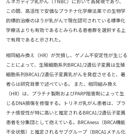
ルネガティブ乳がん（TNBC）において高発現であり、
この間、高活性で安価なプラチナ化学療法薬での生物学
的標的治療のほうが乳がんで現在認可されている標準化
学療法よりも有効であるとみられる患者群を選択する上
で有用であると示された。
相同組み換え（HR）が欠損し、ゲノム不安定性が生じる
ことによって、生殖細胞系列BRCA1/2遺伝子変異は生殖
細胞系列BRCA1/2遺伝子変異乳がんを発症させると、著
者らは研究背景で述べている。 また、相同組み換え
（HR）は、プラチナ製剤およびPARP阻害剤によって生
じるDNA損傷を修復する。トリネガ乳がん患者は、プラ
チナ感受性が特に高いと推定されるBRCA1/2遺伝子変異
患者を分集団として抱えている。BRCAness（BRCA機能
不全状態）と推定されるサブグループ（BRCA1メチル化