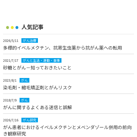
人気記事
2026/5/11
がん治療
多標的イベルメクチン、抗寄生虫薬から抗がん薬への転用
2021/7/17
がんと生活・運動・食事
砂糖とがん－知っておきたいこと
2023/8/1
がん
染毛剤・縮毛矯正剤とがんリスク
2018/7/9
がん
がんに関するよくある迷信と誤解
2026/7/16
がん研究
がん患者におけるイベルメクチンとメベンダゾール併用の前向
き観察研究