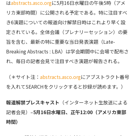
は
abstracts.asco.org
に5月16日水曜日の午後5時（アメ
リカ東部時間）に公開される予定である。特に注目すべ
き6演題についての報道向け解禁日時はこれより早く設
定されている。全体会議（プレナリーセッション）の要
旨を含む、最新の特に重要な当日発表演題（Late-
Breaking Abstracts : LBA）は学会期間中に会場で配布さ
れ、毎日の記者会見で注目すべき演題が報告される。
（＊サイト注：
abstracts.asco.org
にアブストラクト番号
を入れてSEARCHをクリックすると抄録が読めます。）
報道解禁プレスキャスト
（インターネット生放送による
記者会見）–
5月16日水曜日、正午12:00（アメリカ東部
時間）