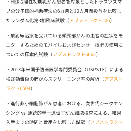
・HER-2陽性初期乳がん患者を対象としたトラスツズマ
ブの分子標的補助療法の6カ月と12カ月間投与を比較し
たランダム化第3相臨床試験（
アブストラクト506
）
・放射線治療を受けている頭頸部がんの患者の症状をモ
ニターするためのモバイルおよびセンサー技術の使用に
ついての探索的試験（
アブストラクト6063
）
・2013年米国予防医医学専門委員会（USPSTF）による
検診勧告後の肺がんスクリーニング率の解析（
アブスト
ラクト6504
）
・進行非小細胞肺がん患者における、次世代シークエン
シング vs. 連続的単一遺伝子がん細胞検査による、結果
入手までの時間と費用を比較した試験（
アブストラクト