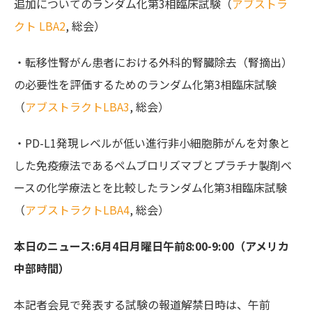
追加についてのランダム化第3相臨床試験（
アブストラ
クト LBA2
, 総会）
・転移性腎がん患者における外科的腎臓除去（腎摘出）
の必要性を評価するためのランダム化第3相臨床試験
（
アブストラクトLBA3
, 総会）
・PD-L1発現レベルが低い進行非小細胞肺がんを対象と
した免疫療法であるペムブロリズマブとプラチナ製剤ベ
ースの化学療法とを比較したランダム化第3相臨床試験
（
アブストラクトLBA4
, 総会）
本日のニュース:6月4日月曜日午前8:00-9:00（アメリカ
中部時間）
本記者会見で発表する試験の報道解禁日時は、午前