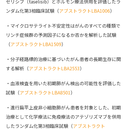
セリシブ（taselisib）とホルモン療法併用を評価したラ
ンダム化第3相臨床試験（
アブストラクトLBA1006
）
・マイクロサテライト不安定性はがんのすべての種類で
リンチ症候群の予測因子になるか否かを解析した試験
（
アブストラクトLBA1509
）
・分子経路標的治療に基づいたがん患者の長期生存に関
する解析（
アブストラクトLBA2553
）
・血液検査を用いた初期肺がん検出の可能性を評価した
試験（
アブストラクトLBA8501
）
・進行扁平上皮非小細胞肺がん患者を対象とした、初期
治療として化学療法に免疫療法のアテゾリズマブを併用
したランダム化第3相臨床試験（
アブストラクト