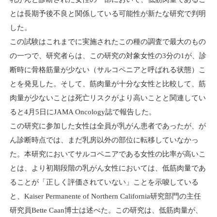
とは長期予後不良と関係している可能性が新たな研究で判明
した。
この試験はこれまでに実施されたこの種の調査で最大のもの
の一つで、研究者らは、この研究の対象女性の3分の1が、診
断時に骨格筋量が少ない（サルコペニアと呼ばれる状態）こ
とを発見した。そして、筋肉量が十分な女性と比較して、
筋
肉量が少ないことは死亡リスクがより高いことと関連してい
ると4月5日にJAMA Oncology誌で報告した。
この研究に参加した女性は全員が乳がん患者であったが、が
ん診断時点では、まだ乳房以外の部位に転移していなかっ
た。本研究においてサルコペニアである女性の比率が高いこ
とは、より初期段階の乳がん女性においては、低筋肉量であ
ることが「正しく評価されていない」ことを示唆している
と、Kaiser Permanente of Northern California研究部門の主任
研究員Bette Caan博士は述べた。この研究は、低筋肉量が、