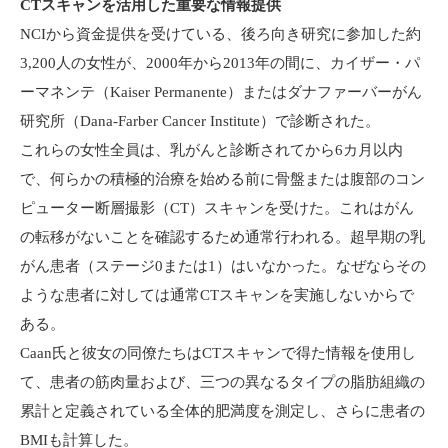
CTスキャンを活用した重要な情報提供
NCIから資金提供を受けている、後ろ向き研究に参加した約
3,200人の女性が、2000年から2013年の間に、カイザー・パ
ーマネンテ（Kaiser Permanente）またはダナファーバーがん
研究所（Dana-Farber Cancer Institute）で診断された。
これらの女性全員は、乳がんと診断されてから6カ月以内
で、何らかの積極的治療を始める前に骨盤または腹部のコン
ピューター断層撮影（CT）スキャンを受けた。これはがん
の転移がないことを確認するため通常行われる。超早期の乳
がん患者（ステージ0または1）はいなかった。なぜならその
ような患者に対しては通常CTスキャンを実施しないからで
ある。
Caan氏と彼女の同僚たちはCTスキャンで得た情報を使用し
て、患者の筋肉量および、三つの異なるタイプの脂肪組織の
累計と定義されている全体的肥満度を測定し、さらに患者の
BMIも計算した。