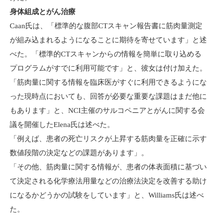
身体組成とがん治療
Caan氏は、「標準的な腹部CTスキャン報告書に筋肉量測定
が
組み込まれるようになることに期待を寄せています」と述
べた。「標準的CTスキャンからの情報を簡単に取り込める
プログラムがすでに利用可能です」と、彼女は付け加えた。
「筋肉量に関する情報を臨床医がすぐに利用できるようにな
った現時点においても、回答が必要な重要な課題はまだ他に
もあります」と、NCI主催のサルコペニアとがんに関する会
議を開催したElena氏は述べた。
「例えば、患者の死亡リスクが上昇する筋肉量を正確に示す
数値段階の決定などの課題があります」。
「その他、筋肉量に関する情報が、患者の体表面積に基づい
て決定される化学療法用量などの治療法決定を改善する助け
になるかどうかの試験をしています」と、Williams氏は述べ
た。