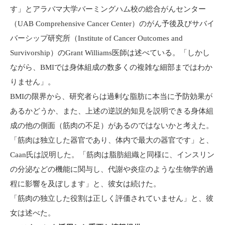
す」とアラバマ大学バーミングハム校の総合がんセンター
（UAB Comprehensive Cancer Center）のがん予後及びサバイ
バーシップ研究所（Institute of Cancer Outcomes and
Survivorship）のGrant Williams医師は述べている。「しかし
ながら、BMIでは身体組成の数多くの複雑な細部まではわか
りません」。
BMIの限界から、研究者らは過剰な脂肪に本当に予防効果が
あるかどうか、また、上述の逆説的知見を説明できる身体組
成の他の側面（筋肉の不足）があるのではないかと考えた。
「筋肉は独立した器官であり、体内で最大の器官です」と、
Caan氏は説明した。「筋肉は脂肪組織と同様に、インスリン
の分泌などの機能に関与し、代謝や炎症のような生物学的過
程に影響を及ぼします」と、彼女は続けた。
「筋肉の独立した役割は正しく評価されていません」と、彼
女は述べた。