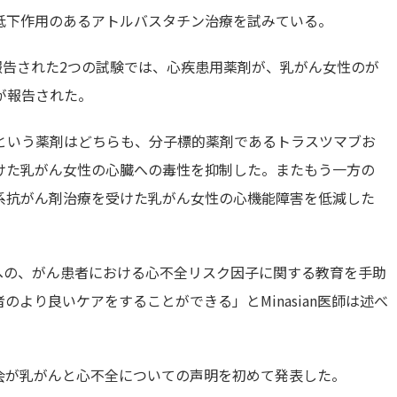
低下作用のあるアトルバスタチン治療を試みている。
報告された2つの試験では、心疾患用薬剤が、乳がん女性のが
が報告された。
という薬剤はどちらも、分子標的薬剤であるトラスツマブお
けた乳がん女性の心臓への毒性を抑制した。またもう一方の
系抗がん剤治療を受けた乳がん女性の心機能障害を低減した
への、がん患者における心不全リスク因子に関する教育を手助
より良いケアをすることができる」とMinasian医師は述べ
会が乳がんと心不全についての声明を初めて発表した。