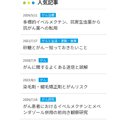
人気記事
2026/5/11
がん治療
多標的イベルメクチン、抗寄生虫薬から
抗がん薬への転用
2021/7/17
がんと生活・運動・食事
砂糖とがん－知っておきたいこと
2018/7/9
がん
がんに関するよくある迷信と誤解
2023/8/1
がん
染毛剤・縮毛矯正剤とがんリスク
2026/7/16
がん研究
がん患者におけるイベルメクチンとメベ
ンダゾール併用の前向き観察研究