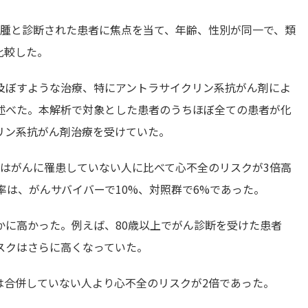
ンパ腫と診断された患者に焦点を当て、年齢、性別が同一で、類
比較した。
及ぼすような治療、特にアントラサイクリン系抗がん剤によ
師は述べた。本解析で対象とした患者のうちほぼ全ての患者が化
リン系抗がん剤治療を受けていた。
者はがんに罹患していない人に比べて心不全のリスクが3倍高
率は、がんサバイバーで10%、対照群で6%であった。
かに高かった。例えば、80歳以上でがん診断を受けた患者
スクはさらに高くなっていた。
は合併していない人より心不全のリスクが2倍であった。