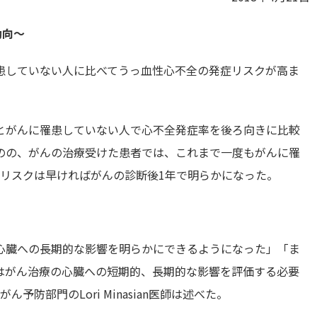
動向～
患していない人に比べてうっ血性心不全の発症リスクが高ま
とがんに罹患していない人で心不全発症率を後ろ向きに比較
のの、がんの治療受けた患者では、これまで一度もがんに罹
のリスクは早ければがんの診断後1年で明らかになった。
心臓への長期的な影響を明らかにできるようになった」「ま
はがん治療の心臓への短期的、長期的な影響を評価する必要
予防部門のLori Minasian医師は述べた。