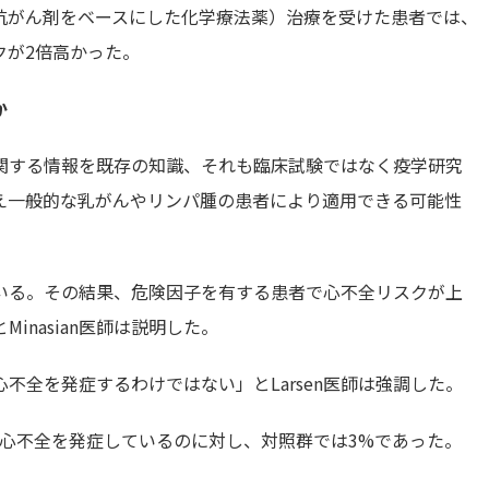
抗がん剤をベースにした化学療法薬）治療を受けた患者では、
クが2倍高かった。
か
関する情報を既存の知識、それも臨床試験ではなく疫学研究
え一般的な乳がんやリンパ腫の患者により適用できる可能性
いる。その結果、危険因子を有する患者で心不全リスクが上
nasian医師は説明した。
不全を発症するわけではない」とLarsen医師は強調した。
が心不全を発症しているのに対し、対照群では3%であった。