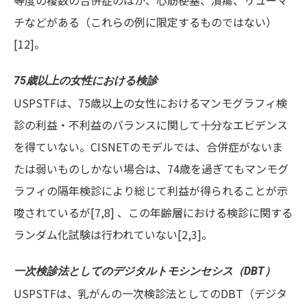
等度の複数の合併症のほか、心筋梗塞、潰瘍、リューマ
チなどがある（これらの例に限定するものではない）
[12]。
75
歳以上の女性における検診
USPSTFは、75歳以上の女性におけるマンモグラフィ検
診の利益・不利益のバランスに関して十分なエビデンス
を得ていない。CISNETのモデルでは、合併症がないま
たは弱いものしかない場合は、74歳を過ぎてもマンモグ
ラフィの隔年検診により総じて利益が得られることが示
唆されているが[7,8] 、この年齢層における検診に関する
ランダム化試験は行われていない[2,3]。
一次検診法としてのデジタルトモシンセシス（DBT）
USPSTFは、乳がんの一次検診法としてのDBT（デジタ