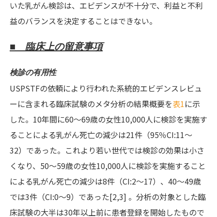
いた乳がん検診は、エビデンスが不十分で、利益と不利
益のバランスを決定することはできない。
■ 臨床上の留意事項
検診の有用性
USPSTFの依頼により行われた系統的エビデンスレビュ
ーに含まれる臨床試験のメタ分析の結果概要を
表1
に示
した。10年間に60～69歳の女性10,000人に検診を実施す
ることによる乳がん死亡の減少は21件（95％CI:11～
32）であった。これより若い世代では検診の効果は小さ
くなり、50～59歳の女性10,000人に検診を実施すること
による乳がん死亡の減少は8件（CI:2～17）、40～49歳
では3件（CI:0～9）であった[2,3] 。分析の対象とした臨
床試験の大半は30年以上前に患者登録を開始したもので