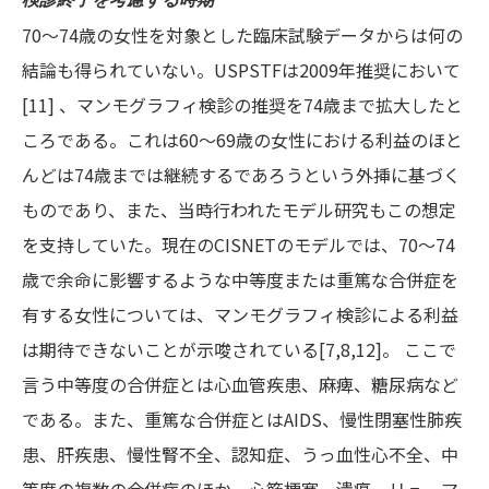
70～74歳の女性を対象とした臨床試験データからは何の
結論も得られていない。USPSTFは2009年推奨において
[11] 、マンモグラフィ検診の推奨を74歳まで拡大したと
ころである。これは60～69歳の女性における利益のほと
んどは74歳までは継続するであろうという外挿に基づく
ものであり、また、当時行われたモデル研究もこの想定
を支持していた。現在のCISNETのモデルでは、70～74
歳で余命に影響するような中等度または重篤な合併症を
有する女性については、マンモグラフィ検診による利益
は期待できないことが示唆されている[7,8,12]。 ここで
言う中等度の合併症とは心血管疾患、麻痺、糖尿病など
である。また、重篤な合併症とはAIDS、慢性閉塞性肺疾
患、肝疾患、慢性腎不全、認知症、うっ血性心不全、中