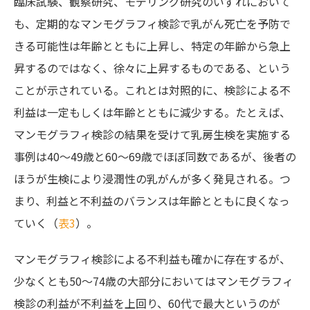
臨床試験、観察研究、モデリング研究のいずれにおいて
も、定期的なマンモグラフィ検診で乳がん死亡を予防で
きる可能性は年齢とともに上昇し、特定の年齢から急上
昇するのではなく、徐々に上昇するものである、という
ことが示されている。これとは対照的に、検診による不
利益は一定もしくは年齢とともに減少する。たとえば、
マンモグラフィ検診の結果を受けて乳房生検を実施する
事例は40～49歳と60～69歳でほぼ同数であるが、後者の
ほうが生検により浸潤性の乳がんが多く発見される。つ
まり、利益と不利益のバランスは年齢とともに良くなっ
ていく（
表3
）。
マンモグラフィ検診による不利益も確かに存在するが、
少なくとも50～74歳の大部分においてはマンモグラフィ
検診の利益が不利益を上回り、60代で最大というのが