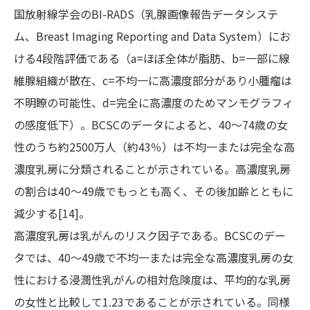
国放射線学会のBI-RADS（乳腺画像報告データシステ
ム、Breast Imaging Reporting and Data System）にお
ける4段階評価である（a=ほぼ全体が脂肪、b=一部に線
維腺組織が散在、c=不均一に高濃度部分があり小腫瘤は
不明瞭の可能性、d=完全に高濃度のためマンモグラフィ
の感度低下）。BCSCのデータによると、40～74歳の女
性のうち約2500万人（約43％）は不均一または完全な高
濃度乳房に分類されることが示されている。高濃度乳房
の割合は40～49歳でもっとも高く、その後加齢とともに
減少する[14]。
高濃度乳房は乳がんのリスク因子である。BCSCのデー
タでは、40～49歳で不均一または完全な高濃度乳房の女
性における浸潤性乳がんの相対危険度は、平均的な乳房
の女性と比較して1.23であることが示されている。同様