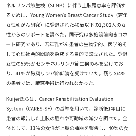
ネルリンパ節生検（SLNB）に伴う上肢罹患率を評価す
るために、Young Women’s Breast Cancer Study（若年
女性乳がん研究）に登録された40歳以下の1,302人の女
性からのリポートを調べた。同研究は多施設前向きコホ
ート研究であり、若年乳がん患者の生物学的、医学的そ
して心理社会的問題を探究する目的で設立された。登録
女性の55％がセンチネルリンパ節生検のみを受けてお
り、41％が腋窩リンパ節郭清を受けていた。残りの4％
の患者では、腋窩手術は行われなかった。
Kuijer氏らは、Cancer Rehabilitation Evaluation
System（CARES-SF）の基準を用いて、診断後1年目に
患者の報告した上肢の腫れや可動域の減少を調べた。全
体として、13％の女性が上肢の腫脹を報告し、40％の女