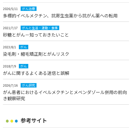
2026/5/11
がん治療
多標的イベルメクチン、抗寄生虫薬から抗がん薬への転用
2021/7/17
がんと生活・運動・食事
砂糖とがん－知っておきたいこと
2023/8/1
がん
染毛剤・縮毛矯正剤とがんリスク
2018/7/9
がん
がんに関するよくある迷信と誤解
2026/7/16
がん研究
がん患者におけるイベルメクチンとメベンダゾール併用の前向
き観察研究
参考サイト