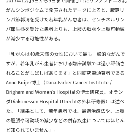
2017年12月5日から9日まで開催されたサンアントニオ乳
がんシンポジウムで発表されたデータによると、腋窩リ
ンパ節郭清を受けた若年乳がん患者は、センチネルリン
パ節生検を受けた患者よりも、上肢の腫脹や上肢可動域
が減少する可能性がある。
「乳がんは40歳未満の女性において最も一般的ながんで
すが、若年乳がん患者における臨床試験では過小評価さ
れることがしばしばあります」と同研究筆頭著者である
Anne Kuijer博士（Dana-Farber Cancer Institute /
Brigham and Women’s Hospitalの博士研究員、オラン
ダDiakonessen Hospital Utrechtの外科研修医）は述べ
た。「結果として、若年患者では、最適治療法や、上肢
の腫脹や可動域の減少などの併存疾患についてはほとん
ど知られていません」。