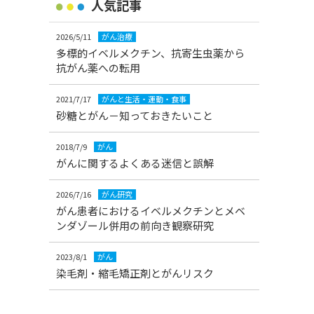
人気記事
2026/5/11
がん治療
多標的イベルメクチン、抗寄生虫薬から
抗がん薬への転用
2021/7/17
がんと生活・運動・食事
砂糖とがん－知っておきたいこと
2018/7/9
がん
がんに関するよくある迷信と誤解
2026/7/16
がん研究
がん患者におけるイベルメクチンとメベ
ンダゾール併用の前向き観察研究
2023/8/1
がん
染毛剤・縮毛矯正剤とがんリスク