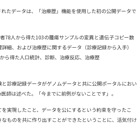
icsでリリースされたデータは、「治療歴」機能を使用した初の公開データで
者78人から得た103の腫瘍サンプルの変異と遺伝子コピー数
理詳細、および治療歴に関するデータ（診療記録から入手）
査から得た人口統計、診断、治療反応、治療歴
験と診療記録データがゲノムデータと共に公開ポータルにおい
le医師は述べた。「今までに前例がないことです」。
てを実現したこと、データを公にするという約束を守ったこ
きなものを共に作り出すことができたということに、活気付け