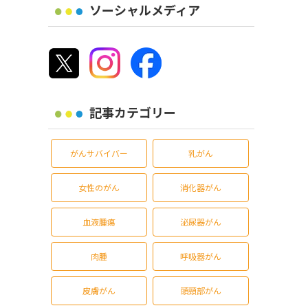
ソーシャルメディア
記事カテゴリー
がんサバイバー
乳がん
女性のがん
消化器がん
血液腫瘍
泌尿器がん
肉腫
呼吸器がん
皮膚がん
頭頸部がん