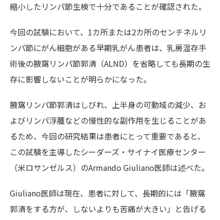
縮小したリンパ節生検で十分であることが確認された。
今回の試験において、1カ所または2カ所のセンチネルリ
ンパ節にがん細胞がある早期乳がん患者は、乳房温存手
術後の腋窩リンパ節郭清（ALND）を省略しても長期の生
存に影響しないことが明らかになった。
腋窩リンパ節郭清はしびれ、上半身の可動域の減少、お
よびリンパ浮腫などの慢性的な副作用を生じることがあ
るため、今回の研究結果は患者にとって重要であると、
この試験を主導したシーダーズ・サイナイ医療センター
（米ロサンゼルス）のArmando Giuliano医師は述べた。
Giuliano医師は現在、患者に対して、長期的には「腋窩
郭清をする方が、しないよりも苦痛が大きい」と告げる