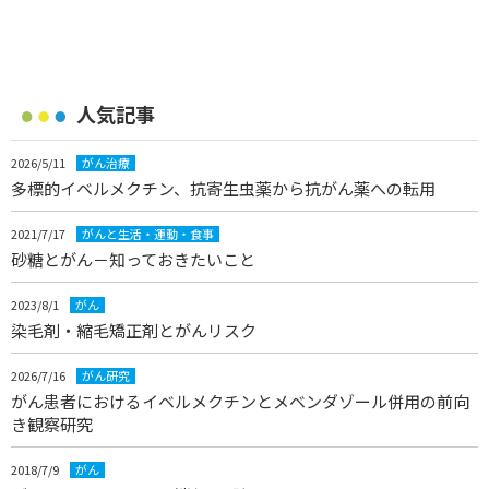
人気記事
2026/5/11
がん治療
多標的イベルメクチン、抗寄生虫薬から抗がん薬への転用
2021/7/17
がんと生活・運動・食事
砂糖とがん－知っておきたいこと
2023/8/1
がん
染毛剤・縮毛矯正剤とがんリスク
2026/7/16
がん研究
がん患者におけるイベルメクチンとメベンダゾール併用の前向
き観察研究
2018/7/9
がん