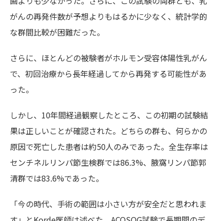
画よりも少なかった。さらに、この試験の両群とも、乳
がんの再発件数が予想よりもはるかに少なく、統計学的
な群間比較が困難だった。
さらに、ほとんどの被験者がホルモン受容体陽性乳がん
で、初回治療から長年経過してから再発する可能性があ
った。
しかし、10年間経過観察したところ、この初期の試験結
果は正しいことが確認された。どちらの群も、何らかの
原因で死亡した患者は約50人のみであった。全生存率は
センチネルリンパ節生検群では86.3%、腋窩リンパ節郭
清群では83.6%であった。
「今の時代、手術の範囲は小さい方が安全だと思われま
す」とKorde医師は述べた。ACOSOG試験で長期間のデ