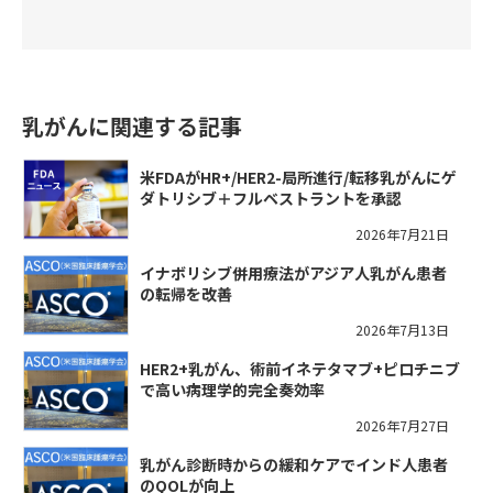
乳がんに関連する記事
米FDAがHR+/HER2-局所進行/転移乳がんにゲ
ダトリシブ＋フルベストラントを承認
2026年7月21日
イナボリシブ併用療法がアジア人乳がん患者
の転帰を改善
2026年7月13日
HER2+乳がん、術前イネテタマブ+ピロチニブ
で高い病理学的完全奏効率
2026年7月27日
乳がん診断時からの緩和ケアでインド人患者
のQOLが向上