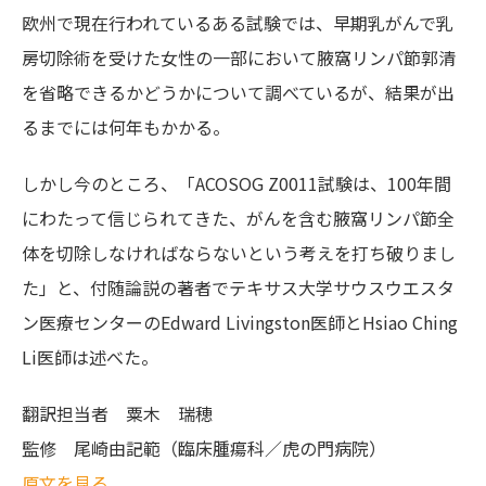
欧州で現在行われているある試験では、早期乳がんで乳
房切除術を受けた女性の一部において腋窩リンパ節郭清
を省略できるかどうかについて調べているが、結果が出
るまでには何年もかかる。
しかし今のところ、「ACOSOG Z0011試験は、100年間
にわたって信じられてきた、がんを含む腋窩リンパ節全
体を切除しなければならないという考えを打ち破りまし
た」と、付随論説の著者でテキサス大学サウスウエスタ
ン医療センターのEdward Livingston医師とHsiao Ching
Li医師は述べた。
翻訳担当者
粟木 瑞穂
監修
尾崎由記範（臨床腫瘍科／虎の門病院）
原文を見る