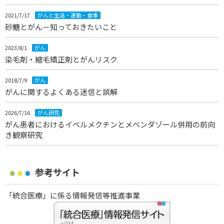
2021/7/17
がんと生活・運動・食事
砂糖とがん－知っておきたいこと
2023/8/1
がん
染毛剤・縮毛矯正剤とがんリスク
2018/7/9
がん
がんに関するよくある迷信と誤解
2026/7/16
がん研究
がん患者におけるイベルメクチンとメベンダゾール併用の前向
き観察研究
参考サイト
「統合医療」に係る情報発信等推進事業