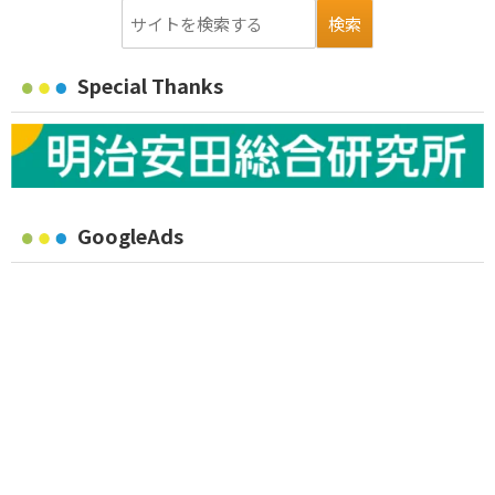
Special Thanks
GoogleAds