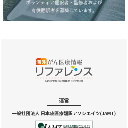
運営
一般社団法人 日本癌医療翻訳アソシエイツ(JAMT)