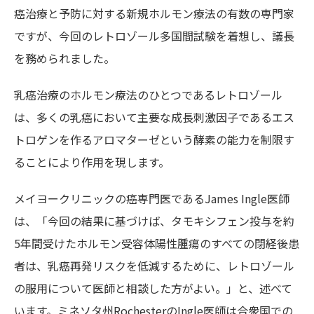
癌治療と予防に対する新規ホルモン療法の有数の専門家
ですが、今回のレトロゾール多国間試験を着想し、議長
を務められました。
乳癌治療のホルモン療法のひとつであるレトロゾール
は、多くの乳癌において主要な成長刺激因子であるエス
トロゲンを作るアロマターゼという酵素の能力を制限す
ることにより作用を現します。
メイヨークリニックの癌専門医であるJames Ingle医師
は、「今回の結果に基づけば、タモキシフェン投与を約
5年間受けたホルモン受容体陽性腫瘍のすべての閉経後患
者は、乳癌再発リスクを低減するために、レトロゾール
の服用について医師と相談した方がよい。」と、述べて
います。ミネソタ州RochesterのIngle医師は合衆国での