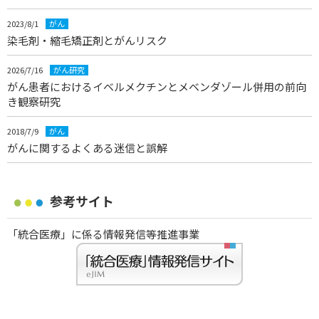
2023/8/1
がん
染毛剤・縮毛矯正剤とがんリスク
2026/7/16
がん研究
がん患者におけるイベルメクチンとメベンダゾール併用の前向
き観察研究
2018/7/9
がん
がんに関するよくある迷信と誤解
参考サイト
「統合医療」に係る情報発信等推進事業