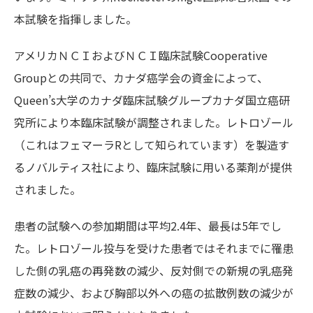
本試験を指揮しました。
アメリカＮＣＩおよびＮＣＩ臨床試験Cooperative
Groupとの共同で、カナダ癌学会の資金によって、
Queen’s大学のカナダ臨床試験グループカナダ国立癌研
究所により本臨床試験が調整されました。レトロゾール
（これはフェマーラRとして知られています）を製造す
るノバルティス社により、臨床試験に用いる薬剤が提供
されました。
患者の試験への参加期間は平均2.4年、最長は5年でし
た。レトロゾール投与を受けた患者ではそれまでに罹患
した側の乳癌の再発数の減少、反対側での新規の乳癌発
症数の減少、および胸部以外への癌の拡散例数の減少が