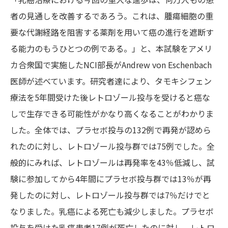
者の見通しを改善するであろう。これは、腫瘍細胞の重
要な代謝経路を阻害する薬剤を用いて癌の進行を遮断す
る能力のもうひとつの例である。」と、本試験をアメリ
カ合衆国で実施したNCI部長がAndrew von Eschenbach
医師が述べています。研究者達により、タモキシフェン
療法を5年間受けた後レトロゾール投与を受けると癌な
しで生存できる可能性がかなり高くなることがわかりま
した。全体では、プラセボ投与の132例で再発が認めら
れたのに対し、レトロゾール投与群では75例でした。全
般的にみれば、レトロゾールは再発率を43％低減し、試
験に参加してから4年間にプラセボ投与群では13％が再
発したのに対し、レトロゾール投与群では7％だけでと
なりました。乳癌による死亡も減少しました。プラセボ
投与を受けた乳癌患者17例が死亡したのに対し、レトロ