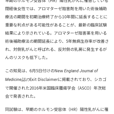
早期のホルモン受容体（HR）陽性乳がんに罹患している
閉経後女性では、アロマターゼ阻害剤を用いた術後補助
療法の期間を初期治療終了から10年間に延長することに
重要な利点がある可能性があることが、最新の臨床試験
結果により示されている。アロマターゼ阻害薬を用いる
術後補助療法の期間延長により、5年無病生存率が改善さ
れ、対側乳がんと呼ばれる、反対側の乳房に発生するが
んのリスクも低下した。
この知見は、6月5日付けのNew
England Journal of
Exit Disclaimerに掲載されており、シカゴ
Medicine
誌
の
で開催された2016年米国臨床腫瘍学会（ASCO）年次総
会で発表された。
同試験は、早期のホルモン受容体（HR）陽性乳がんに罹