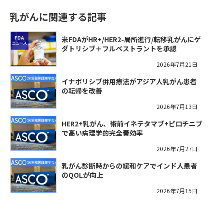
乳がんに関連する記事
米FDAがHR+/HER2-局所進行/転移乳がんにゲ
ダトリシブ＋フルベストラントを承認
2026年7月21日
イナボリシブ併用療法がアジア人乳がん患者
の転帰を改善
2026年7月13日
HER2+乳がん、術前イネテタマブ+ピロチニブ
で高い病理学的完全奏効率
2026年7月27日
乳がん診断時からの緩和ケアでインド人患者
のQOLが向上
2026年7月15日