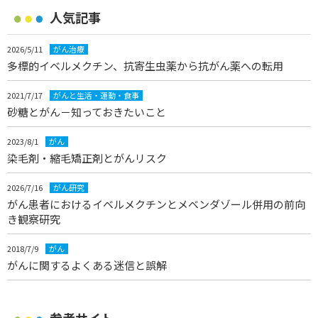
人気記事
2026/5/11
がん治療
多標的イベルメクチン、抗寄生虫薬から抗がん薬への転用
2021/7/17
がんと生活・運動・食事
砂糖とがん－知っておきたいこと
2023/8/1
がん
染毛剤・縮毛矯正剤とがんリスク
2026/7/16
がん研究
がん患者におけるイベルメクチンとメベンダゾール併用の前向
き観察研究
2018/7/9
がん
がんに関するよくある迷信と誤解