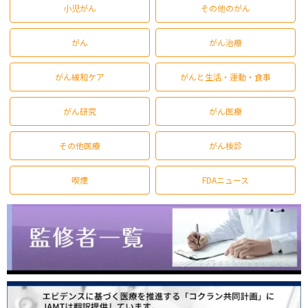
小児がん
その他のがん
がん
がん治療
がん緩和ケア
がんと生活・運動・食事
がん研究
がん医療
その他医療
がん検診
喫煙
FDAニュース