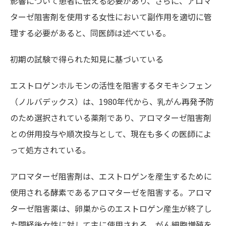
影響について患者に伝える必要があり、さらに、アロマ
ターゼ阻害剤を使用する女性において副作用を適切に管
理する必要があると、同医師は述べている。
初期の試験で得られた知見に基づいている
エストロゲンホルモンの活性を阻害するタモキシフェン
（ノルバデックス）は、1980年代から、乳がん再発予防
のため選択されている薬剤であり、アロマターゼ阻害剤
との併用投与や順次投与として、現在も多くの医師によ
って処方されている。
アロマターゼ阻害剤は、エストロゲンを産生するために
使用される酵素であるアロマターゼを阻害する。アロマ
ターゼ阻害薬は、卵巣からのエストロゲン産生が終了し
た閉経後女性に対して主に使用される。がん細胞増殖を