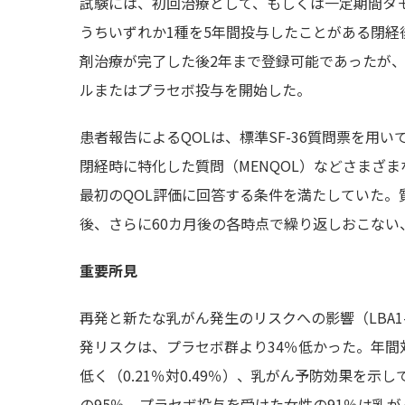
試験には、初回治療として、もしくは一定期間タ
うちいずれか1種を5年間投与したことがある閉経後
剤治療が完了した後2年まで登録可能であったが、
ルまたはプラセボ投与を開始した。
患者報告によるQOLは、標準SF-36質問票を
閉経時に特化した質問（MENQOL）などさまざまな
最初のQOL評価に回答する条件を満たしていた。質
後、さらに60カ月後の各時点で繰り返しおこない
重要所見
再発と新たな乳がん発生のリスクへの影響（LBA1-
発リスクは、プラセボ群より34％低かった。年
低く（0.21％対0.49％）、乳がん予防効果を
の95％、プラセボ投与を受けた女性の91％は乳