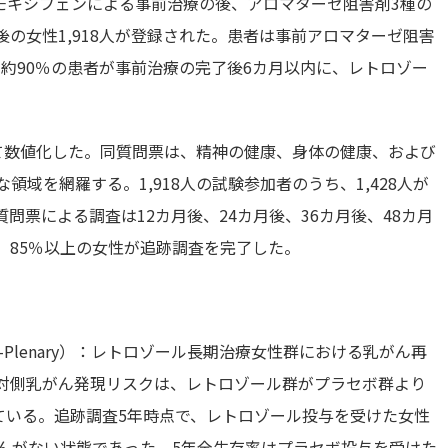
モキシフェンによる事前治療の後、アロマターゼ阻害剤3種の
の女性1,918人が登録された。患者は事前アロマターゼ阻害
約90％の患者が事前治療の完了後6カ月以内に、レトロゾー
用いて数値化した。同質問票は、精神の健康、身体の健康、および
領域を網羅する。1,918人の試験参加者のうち、1,428人が
問票による調査は12カ月後、24カ月後、36カ月後、48カ月
、85％以上の女性が追跡調査を完了した。
Plenary）：レトロゾール長期治療女性群における乳がん再
間対側乳がん発現リスクは、レトロゾール群がプラセボ群より
示している。追跡調査5年時点で、レトロゾール投与を受けた女性
がんがない状態であった。5年全生存率はプラセボ投与を受けた