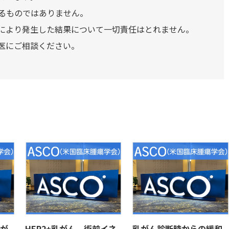
るものではありません。
により発生した結果について一切責任はとれません。
医にご相談ください。
が
HER2+乳がん、術前イネ
乳がん診断時からの緩和