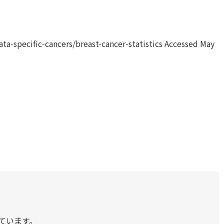
ata-specific-cancers/breast-cancer-statistics Accessed May
ています。