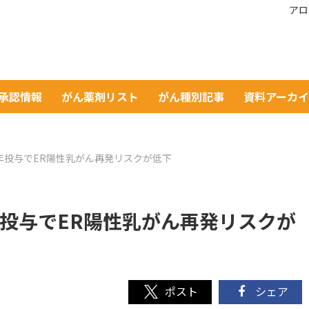
アロ
A承認情報
がん薬剤リスト
がん種別記事
資料アーカ
年投与でER陽性乳がん再発リスクが低下
年投与でER陽性乳がん再発リスクが
シェア