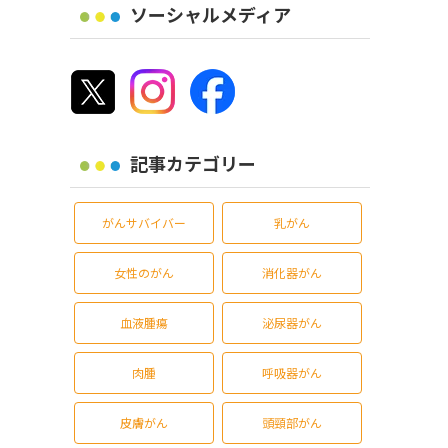
ソーシャルメディア
記事カテゴリー
がんサバイバー
乳がん
女性のがん
消化器がん
血液腫瘍
泌尿器がん
肉腫
呼吸器がん
皮膚がん
頭頸部がん