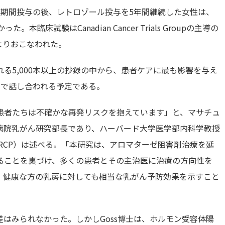
定期間投与の後、レトロゾール投与を5年間継続した女性は、
床試験はCanadian Cancer Trials Groupの主導の
の参画によりおこなわれた。
られる5,000本以上の抄録の中から、患者ケアに最も影響を与え
こで話し合われる予定である。
患者たちは不確かな再発リスクを抱えています」と、マサチュ
病院乳がん研究部長であり、ハーバード大学医学部内科学教授
士（FRCP）は述べる。「本研究は、アロマターゼ阻害剤治療を延
ることを裏づけ、多くの患者とその主治医に治療の方向性を
、健康な方の乳房に対しても相当な乳がん予防効果を示すこと
意差はみられなかった。しかしGoss博士は、ホルモン受容体陽