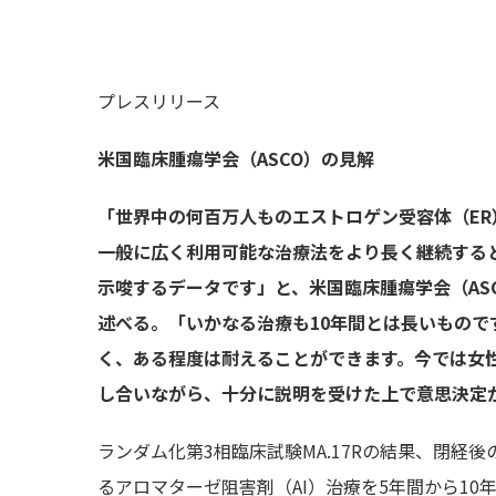
プレスリリース
米国臨床腫瘍学会（ASCO）の見解
「世界中の何百万人ものエストロゲン受容体（E
一般に広く利用可能な治療法をより長く継続する
示唆するデータです」と、米国臨床腫瘍学会（ASCO）乳が
述べる。「いかなる治療も10年間とは長いもの
く、ある程度は耐えることができます。今では女
し合いながら、十分に説明を受けた上で意思決定
ランダム化第3相臨床試験MA.17Rの結果、閉
るアロマターゼ阻害剤（AI）治療を5年間から1