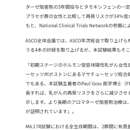
ターゼ阻害剤の5年間投与とタモキシフェンの一
プラセボ群の女性と比較して再発リスクが34％低かった。本臨
もと、National Clinical Trials Network
ASCO全体会議では、ASCO年次総会で取り上げ
うる4本の抄録を取り上げるが、本試験結果もそ
「初期ステージのホルモン受容体陽性乳がん女性
ーセッツ州ボストンにあるマサチューセッツ総合
でもある、本試験主著者のPaul Goss 医学博
長すれば、乳がんの再発リスクをさらに減少させ
示します。より長期のアロマターゼ阻害剤治療は
が証明されています」。
MA.17R試験における全生存期間は、2群間に有