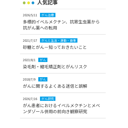
人気記事
2026/5/11
がん治療
多標的イベルメクチン、抗寄生虫薬から
抗がん薬への転用
2021/7/17
がんと生活・運動・食事
砂糖とがん－知っておきたいこと
2023/8/1
がん
染毛剤・縮毛矯正剤とがんリスク
2018/7/9
がん
がんに関するよくある迷信と誤解
2026/7/16
がん研究
がん患者におけるイベルメクチンとメベ
ンダゾール併用の前向き観察研究