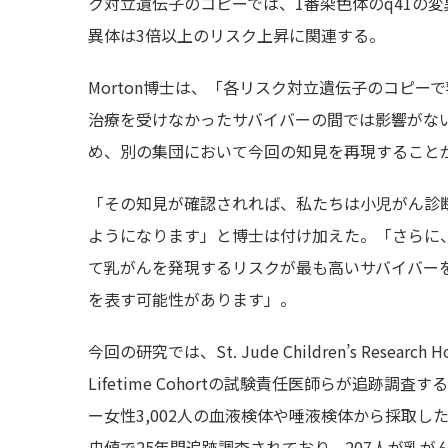
ク対立遺伝子のコピーでは、1番染色体のq41の変
異体は3倍以上のリスク上昇に関連する。
Morton博士は、「各リスク対立遺伝子のコピ
治療を受けなかったサバイバーの間では影響がな
め、別の集団において今回の知見を再現すること
「その知見が確認されれば、私たちは小児がん診
ようになります」と博士は付け加えた。「さらに
て乳がんを発現するリスクが最も高いサバイバー
を表す可能性があります」。
今回の研究では、St. Jude Children’s Research Hos
Lifetime Cohortの試験責任医師らが追跡
ー女性3,002人の血液検体や唾液検体から採取し
央値で25年間追跡調査されており、207人が乳が