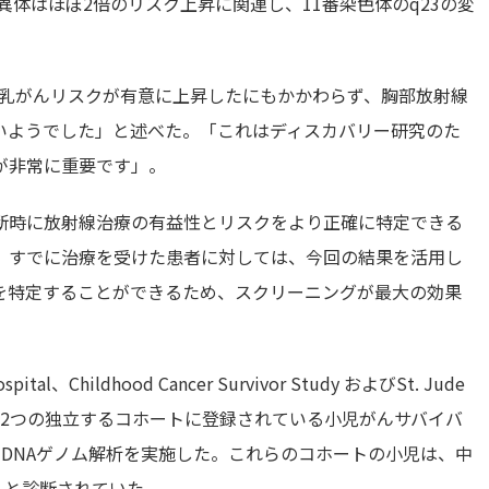
異体はほぼ2倍のリスク上昇に関連し、11番染色体のq23の変
ーで乳がんリスクが有意に上昇したにもかかわらず、胸部放射線
いようでした」と述べた。「これはディスカバリー研究のた
が非常に重要です」。
断時に放射線治療の有益性とリスクをより正確に特定できる
、すでに治療を受けた患者に対しては、今回の結果を活用し
を特定することができるため、スクリーニングが最大の効果
pital、Childhood Cancer Survivor Study およびSt. Jude
調査する2つの独立するコホートに登録されている小児がんサバイバ
たDNAゲノム解析を実施した。これらのコホートの小児は、中
んと診断されていた。