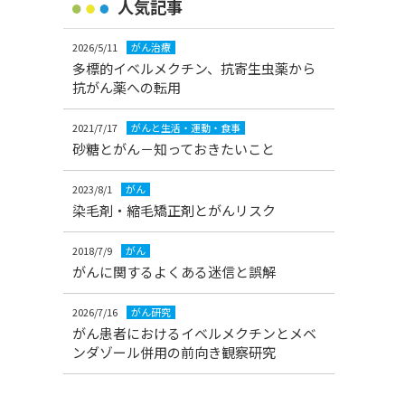
人気記事
2026/5/11
がん治療
多標的イベルメクチン、抗寄生虫薬から
抗がん薬への転用
2021/7/17
がんと生活・運動・食事
砂糖とがん－知っておきたいこと
2023/8/1
がん
染毛剤・縮毛矯正剤とがんリスク
2018/7/9
がん
がんに関するよくある迷信と誤解
2026/7/16
がん研究
がん患者におけるイベルメクチンとメベ
ンダゾール併用の前向き観察研究