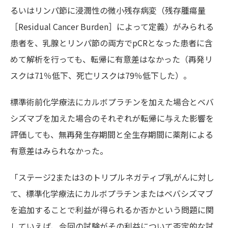
るいはリンパ節に浸潤性の微小残存病変（残存腫瘍量
［Residual Cancer Burden］によって定義）がみられる
患者を、乳腺とリンパ節の両方でpCRとなった患者に含
めて解析を行っても、転帰に有意差はなかった（再発リ
スクは71％低下、死亡リスクは79％低下した）。
標準術前化学療法にカルボプラチンを加えた場合とベバ
シズマブを加えた場合のそれぞれが転帰に与えた影響を
評価しても、無再発生存期間と全生存期間に薬剤による
有意差はみられなかった。
「ステージ2または3のトリプルネガティブ乳がんに対し
て、標準化学療法にカルボプラチンまたはベバシズマブ
を追加することで利益が得られるか否かという問題に関
していえば、今回の試験がその利益について否定的な試