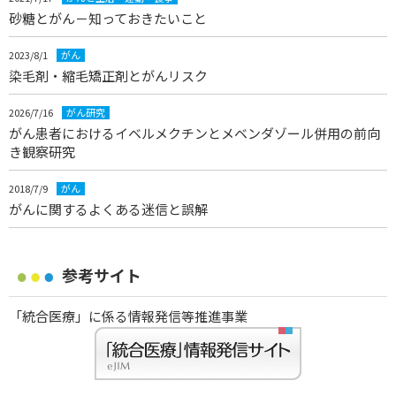
砂糖とがん－知っておきたいこと
2023/8/1
がん
染毛剤・縮毛矯正剤とがんリスク
2026/7/16
がん研究
がん患者におけるイベルメクチンとメベンダゾール併用の前向
き観察研究
2018/7/9
がん
がんに関するよくある迷信と誤解
参考サイト
「統合医療」に係る情報発信等推進事業