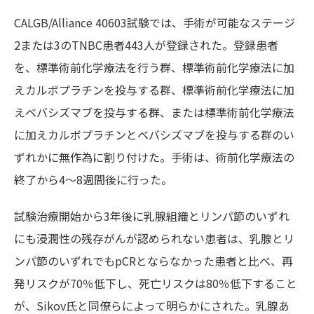
CALGB/Alliance 40603試験では、手術が可能なステージ
2または3のTNBC患者443人が登録された。登録患者
を、標準術前化学療法を行う群、標準術前化学療法に加
えカルボプラチンを投与する群、標準術前化学療法に加
えベバシズマブを投与する群、または標準術前化学療法
に加えカルボプラチンとベバシズマブを投与する群のい
ずれかに無作為に割り付けた。手術は、術前化学療法の
終了から4～8週間後に行った。
試験治療開始から3年後に乳腺組織とリンパ節のいずれ
にも浸潤性の残存がんが認められない患者は、乳腺とリ
ンパ節のいずれでもpCRとならなかった患者と比べ、再
発リスクが70％低下し、死亡リスクは80％低下すること
が、Sikov氏と同僚らによって明らかにされた。乳腺あ