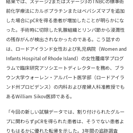
結果では、ステージ2またはステージ3のTNBCの標準術
前化学療法にカルボプラチンまたはベバシズマブを追加
した場合にpCRを得る患者が増加したことが明らかにな
った。手術時に切除した乳腺組織とリンパ節から浸潤性
の残存がんが検出されなかったのである。こう話すの
は、ロードアイランド女性および乳児病院（Women and
Infants Hospital of Rhode Island）の女性腫瘍学プログ
ラムで臨床研究アソシエートディレクターを務め、ブラ
ウン大学ウォーレン・アルパート医学部（ロードアイラ
ンド州プロビデンス）の内科および産婦人科准教授でも
あるWilliam Sikov医師である。
「今回の新しい試験データでは、割り付けられたグルー
プに関わらずpCRを得られた患者は、そうでない患者よ
りもはるかに優れた転帰を示した。3年間の追跡調査