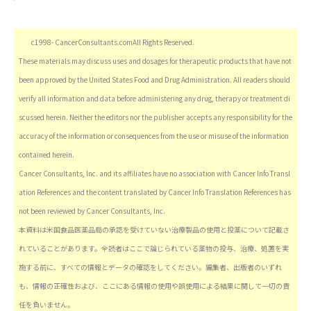
c1998- CancerConsultants.comAll Rights Reserved.
These materials may discuss uses and dosages for therapeutic products that have not
been approved by the United States Food and Drug Administration. All readers should
verify all information and data before administering any drug, therapy or treatment di
scussed herein. Neither the editors nor the publisher accepts any responsibility for the
accuracy of the information or consequences from the use or misuse of the information
contained herein.
Cancer Consultants, Inc. and its affiliates have no association with Cancer Info Transl
ation References and the content translated by Cancer Info Translation References has
not been reviewed by Cancer Consultants, Inc.
本資料は米国食品医薬品局の承認を受けていない治療製品の使用と投薬について記載さ
れていることがあります。全読者はここで論じられている薬物の投与、治療、処置を実
施する前に、すべての情報とデータの確認をしてください。編集者、出版者のいずれ
も、情報の正確性および、ここにある情報の使用や誤使用による結果に関して一切の責
任を負いません。