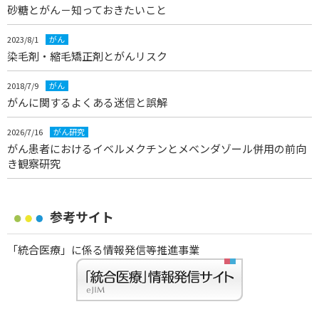
砂糖とがん－知っておきたいこと
2023/8/1
がん
染毛剤・縮毛矯正剤とがんリスク
2018/7/9
がん
がんに関するよくある迷信と誤解
2026/7/16
がん研究
がん患者におけるイベルメクチンとメベンダゾール併用の前向
き観察研究
参考サイト
「統合医療」に係る情報発信等推進事業