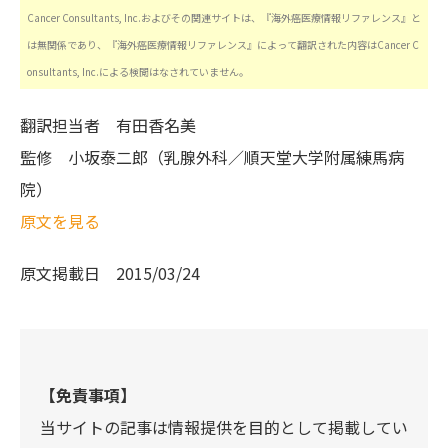
Cancer Consultants, Inc.およびその関連サイトは、『海外癌医療情報リファレンス』と
は無関係であり、『海外癌医療情報リファレンス』によって翻訳された内容はCancer C
onsultants, Inc.による検閲はなされていません。
翻訳担当者
有田香名美
監修
小坂泰二郎（乳腺外科／順天堂大学附属練馬病
院）
原文を見る
原文掲載日
2015/03/24
【免責事項】
当サイトの記事は情報提供を目的として掲載してい