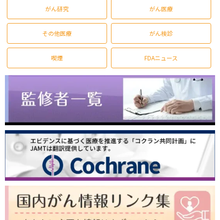
がん研究
がん医療
その他医療
がん検診
喫煙
FDAニュース