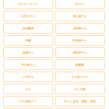
がんサバイバー
乳がん
女性のがん
消化器がん
血液腫瘍
泌尿器がん
肉腫
呼吸器がん
皮膚がん
頭頸部がん
甲状腺がん
脳腫瘍
小児がん
その他のがん
がん
がん治療
がん緩和ケア
がんと生活・運動・食事