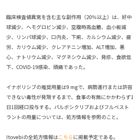
臨床検査値異常を含む主な副作用（20％以上）は、好中
球減少、ヘモグロビン減少、空腹時高血糖、血小板減
少、リンパ球減少、口内炎、下痢、カルシウム減少、疲
労、カリウム減少、クレアチニン増加、ALT増加、悪
心、ナトリウム減少、マグネシウム減少、発疹、食欲低
下、COVID-19感染、頭痛であった。
イナボリシブの推奨用量は9 mgで、病勢進行または許容
できない毒性が発現するまで、食事の有無にかかわらず1
日1回経口投与する。パルボシクリブおよびフルベスト
ラントの用量については、処方情報を参照のこと。
Itovebiの全処方情報は
こちら
に掲載予定である。