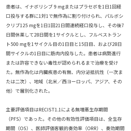
患者は、イナボリシブ 9 mgまたはプラセボを1日1回経
口投与する群に1対1で無作為に割り付けられ、パルボシ
クリブ125 mgを1日1回21日間連続経口投与し、その後7
日間休薬して28日間を1サイクルとし、フルベストラン
ト500 mgを1サイクル目の1日目と15日目、および28日
間サイクルの1日目に筋肉内投与した。患者は病勢進行
または許容できない毒性が認められるまで治療を受け
た。無作為化は内臓疾患の有無、内分泌抵抗性（一次ま
たは二次）、地域（北米／西ヨーロッパ、アジア、その
他）で層別化された。
主要評価項目はRECIST1.1による無増悪生存期間
（PFS）であった。その他の有効性評価項目は、全生存
期間（OS）、医師評価客観的奏効率（ORR）、奏効期間