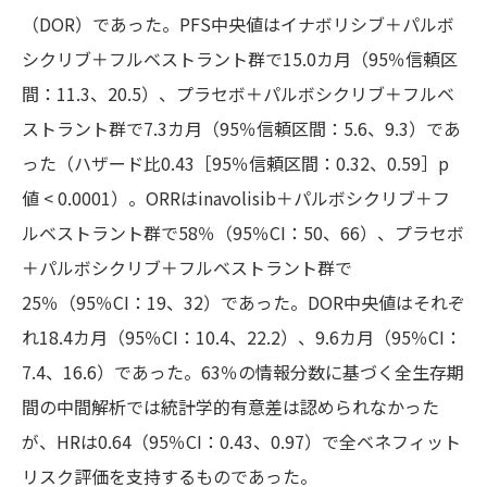
（DOR）であった。PFS中央値はイナボリシブ＋パルボ
シクリブ＋フルベストラント群で15.0カ月（95％信頼区
間：11.3、20.5）、プラセボ＋パルボシクリブ＋フルベ
ストラント群で7.3カ月（95％信頼区間：5.6、9.3）であ
った（ハザード比0.43［95％信頼区間：0.32、0.59］p
値 < 0.0001）。ORRはinavolisib＋パルボシクリブ＋フ
ルベストラント群で58％（95％CI：50、66）、プラセボ
＋パルボシクリブ＋フルベストラント群で
25％（95％CI：19、32）であった。DOR中央値はそれぞ
れ18.4カ月（95％CI：10.4、22.2）、9.6カ月（95％CI：
7.4、16.6）であった。63％の情報分数に基づく全生存期
間の中間解析では統計学的有意差は認められなかった
が、HRは0.64（95％CI：0.43、0.97）で全ベネフィット
リスク評価を支持するものであった。